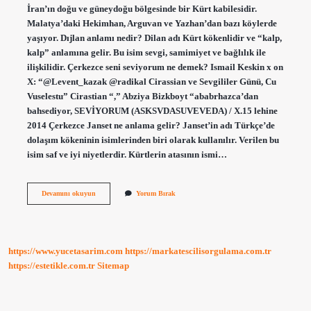
İran’ın doğu ve güneydoğu bölgesinde bir Kürt kabilesidir.
Malatya’daki Hekimhan, Arguvan ve Yazhan’dan bazı köylerde
yaşıyor. Dıjlan anlamı nedir? Dilan adı Kürt kökenlidir ve “kalp,
kalp” anlamına gelir. Bu isim sevgi, samimiyet ve bağlılık ile
ilişkilidir. Çerkezce seni seviyorum ne demek? Ismail Keskin x on
X: “@Levent_kazak @radikal Cirassian ve Sevgililer Günü, Cu
Vuselestu” Cirastian “,” Abziya Bizkboyt “ababrhazca’dan
bahsediyor, SEVİYORUM (ASKSVDASUVEVEDA) / X.15 lehine
2014 Çerkezce Janset ne anlama gelir? Janset’in adı Türkçe’de
dolaşım kökeninin isimlerinden biri olarak kullanılır. Verilen bu
isim saf ve iyi niyetlerdir. Kürtlerin atasının ismi…
Çerkezce
Devamını okuyun
Yorum Bırak
Dijan
Ne
Demek
https://www.yucetasarim.com
https://markatescilisorgulama.com.tr
https://estetikle.com.tr
Sitemap