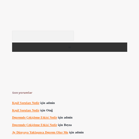
Arama
Son yorumlar
Keşif Soruları Nedir
için
admin
Keşif Soruları Nedir
için
Otağ
Depremde Çekiçleme Etkisi Nedir
için
admin
Depremde Çekiçleme Etkisi Nedir
için
Beyza
Ay Dünyaya Yaklaşınca Deprem Olur Mu
için
admin