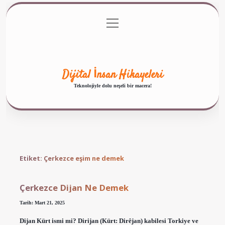
menüyü
Anasayfa
Gizlilik Politikası
Yasal Uyarı
aç
Hakkımızda
Dijital İnsan Hikayeleri
Teknolojiyle dolu neşeli bir macera!
Etiket:
Çerkezce eşim ne demek
Çerkezce Dijan Ne Demek
Tarih: Mart 21, 2025
Dijan Kürt ismi mi? Dirijan (Kürt: Dirêjan) kabilesi Torkiye ve