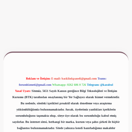
www.betexper.xyz/
Reklam ve İletişim:
E-mail:
backlinkpaneli@gmail.com
Teams:
forumhizmeti@gmail.com
Whatsapp: 0262 606 0 726
Telegram: @karabul
Yasal Uyarı:
Sitemiz, 5651 Sayılı Kanun gereğince Bilgi Teknolojileri ve İletişim
Kurumu (BTK) tarafından onaylanmış bir Yer Sağlayıcı olarak hizmet vermektedir.
Bu nedenle, sitedeki içerikleri proaktif olarak denetleme veya araştırma
yükümlülüğümüz bulunmamaktadır. Ancak, üyelerimiz yazdıkları içeriklerin
sorumluluğunu taşımakta olup, siteye üye olarak bu sorumluluğu kabul etmiş
sayılırlar. Bu internet sitesi, herhangi bir marka, kurum veya şahıs şirketi ile hiçbir
bağlantısı bulunmamaktadır. Sitede yalnızca kendi hazırladığımız makaleler