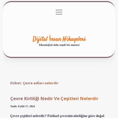
menüyü
Anasayfa
Gizlilik Politikası
Yasal Uyarı
aç
Hakkımızda
Dijital İnsan Hikayeleri
Teknolojiyle dolu neşeli bir macera!
Etiket:
Çevre adları nelerdir
Çevre Kirliliği Nedir Ve Çeşitleri Nelerdir
Tarih: Eylül 17, 2024
Çevre çeşitleri nelerdir? Fiziksel çevrenin niteliğine göre doğal