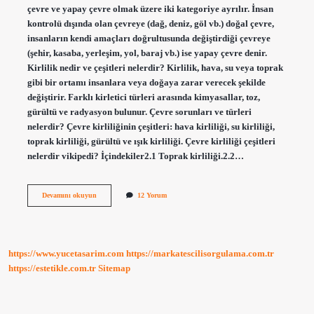
çevre ve yapay çevre olmak üzere iki kategoriye ayrılır. İnsan
kontrolü dışında olan çevreye (dağ, deniz, göl vb.) doğal çevre,
insanların kendi amaçları doğrultusunda değiştirdiği çevreye
(şehir, kasaba, yerleşim, yol, baraj vb.) ise yapay çevre denir.
Kirlilik nedir ve çeşitleri nelerdir? Kirlilik, hava, su veya toprak
gibi bir ortamı insanlara veya doğaya zarar verecek şekilde
değiştirir. Farklı kirletici türleri arasında kimyasallar, toz,
gürültü ve radyasyon bulunur. Çevre sorunları ve türleri
nelerdir? Çevre kirliliğinin çeşitleri: hava kirliliği, su kirliliği,
toprak kirliliği, gürültü ve ışık kirliliği. Çevre kirliliği çeşitleri
nelerdir vikipedi? İçindekiler2.1 Toprak kirliliği.2.2…
Çevre
Devamını okuyun
12 Yorum
Kirliliği
Nedir
Ve
Çeşitleri
Nelerdir
https://www.yucetasarim.com
https://markatescilisorgulama.com.tr
https://estetikle.com.tr
Sitemap