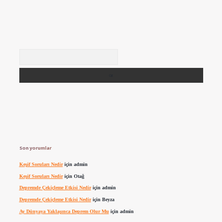
Arama
Son yorumlar
Keşif Soruları Nedir
için
admin
Keşif Soruları Nedir
için
Otağ
Depremde Çekiçleme Etkisi Nedir
için
admin
Depremde Çekiçleme Etkisi Nedir
için
Beyza
Ay Dünyaya Yaklaşınca Deprem Olur Mu
için
admin