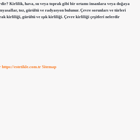
elerdir? Kirlilik, hava, su veya toprak gibi bir ortamı insanlara veya doğaya
kimyasallar, toz, gürültü ve radyasyon bulunur. Çevre sorunları ve türleri
rak kirliliği, gürültü ve ışık kirliliği. Çevre kirliliği çeşitleri nelerdir
r
https://estetikle.com.tr
Sitemap