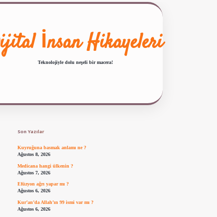
ijital İnsan Hikayeleri
Teknolojiyle dolu neşeli bir macera!
Sidebar
ilbet giriş
famecasino güncel giriş
ilbet yeni giriş
www.betexper.x
Son Yazılar
Kuyruğuna basmak anlamı ne ?
Ağustos 8, 2026
Medicana hangi ülkenin ?
Ağustos 7, 2026
Efüzyon ağrı yapar mı ?
Ağustos 6, 2026
Kur’an’da Allah’ın 99 ismi var mı ?
Ağustos 6, 2026