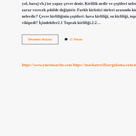
yol, baraj vb.) ise yapay çevre denir. Kirlilik nedir ve çeşitleri n
zarar verecek şekilde değiştirir. Farklı kirletici türleri arasında 
nelerdir? Çevre kirliliğinin çeşitleri: hava kirliliği, su kirliliği, top
vikipedi? İçindekiler2.1 Toprak kirliliği.2.2…
Çevre
Devamını okuyun
12 Yorum
Kirliliği
Nedir
Ve
Çeşitleri
Nelerdir
https://www.yucetasarim.com
https://markatescilisorgulama.com.t