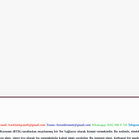
-mail:
backlinkpaneli@gmail.com
Teams:
forumhizmeti@gmail.com
Whatsapp: 0262 606 0 726
Telegra
im Kurumu (BTK) tarafından onaylanmış bir Yer Sağlayıcı olarak hizmet vermektedir. Bu nedenle, sited
 olup, siteye üye olarak bu sorumluluğu kabul etmiş sayılırlar. Bu internet sitesi, herhangi bir mark