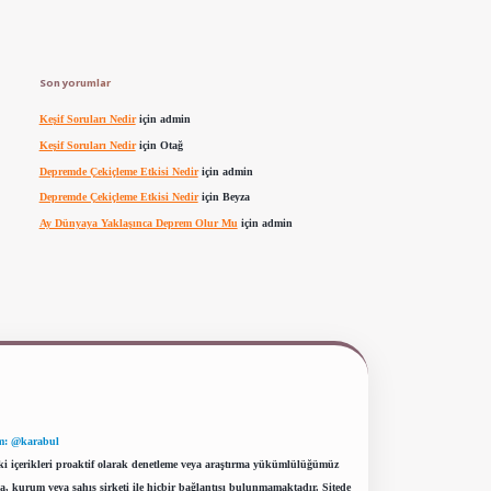
Son yorumlar
Keşif Soruları Nedir
için
admin
Keşif Soruları Nedir
için
Otağ
Depremde Çekiçleme Etkisi Nedir
için
admin
Depremde Çekiçleme Etkisi Nedir
için
Beyza
Ay Dünyaya Yaklaşınca Deprem Olur Mu
için
admin
m: @karabul
eki içerikleri proaktif olarak denetleme veya araştırma yükümlülüğümüz
a, kurum veya şahıs şirketi ile hiçbir bağlantısı bulunmamaktadır. Sitede