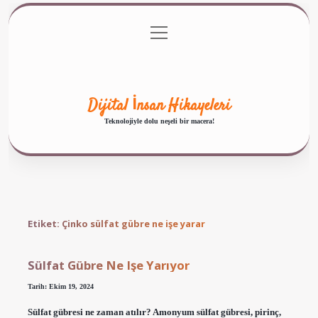
menüyü
Anasayfa
Gizlilik Politikası
Yasal Uyarı
aç
Hakkımızda
Dijital İnsan Hikayeleri
Teknolojiyle dolu neşeli bir macera!
Etiket:
Çinko sülfat gübre ne işe yarar
Sülfat Gübre Ne Işe Yarıyor
Tarih: Ekim 19, 2024
Sülfat gübresi ne zaman atılır? Amonyum sülfat gübresi, pirinç,