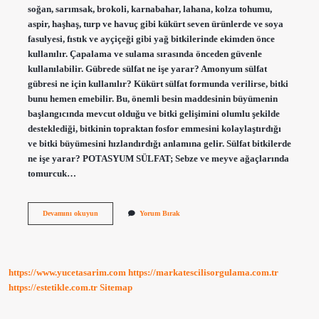
soğan, sarımsak, brokoli, karnabahar, lahana, kolza tohumu,
aspir, haşhaş, turp ve havuç gibi kükürt seven ürünlerde ve soya
fasulyesi, fıstık ve ayçiçeği gibi yağ bitkilerinde ekimden önce
kullanılır. Çapalama ve sulama sırasında önceden güvenle
kullanılabilir. Gübrede sülfat ne işe yarar? Amonyum sülfat
gübresi ne için kullanılır? Kükürt sülfat formunda verilirse, bitki
bunu hemen emebilir. Bu, önemli besin maddesinin büyümenin
başlangıcında mevcut olduğu ve bitki gelişimini olumlu şekilde
desteklediği, bitkinin topraktan fosfor emmesini kolaylaştırdığı
ve bitki büyümesini hızlandırdığı anlamına gelir. Sülfat bitkilerde
ne işe yarar? POTASYUM SÜLFAT; Sebze ve meyve ağaçlarında
tomurcuk…
Sülfat
Devamını okuyun
Yorum Bırak
Gübre
Ne
Işe
Yarıyor
https://www.yucetasarim.com
https://markatescilisorgulama.com.tr
https://estetikle.com.tr
Sitemap