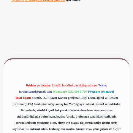
ww.betexper.xyz/
Reklam ve İletişim:
E-mail:
backlinkpaneli@gmail.com
Teams:
forumhizmeti@gmail.com
Whatsapp: 0262 606 0 726
Telegram: @karabul
Yasal Uyarı:
Sitemiz, 5651 Sayılı Kanun gereğince Bilgi Teknolojileri ve İletişim
Kurumu (BTK) tarafından onaylanmış bir Yer Sağlayıcı olarak hizmet vermektedir.
Bu nedenle, sitedeki içerikleri proaktif olarak denetleme veya araştırma
yükümlülüğümüz bulunmamaktadır. Ancak, üyelerimiz yazdıkları içeriklerin
sorumluluğunu taşımakta olup, siteye üye olarak bu sorumluluğu kabul etmiş
sayılırlar. Bu internet sitesi, herhangi bir marka, kurum veya şahıs şirketi ile hiçbir