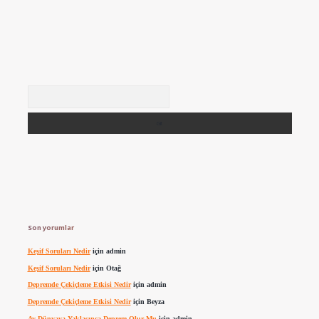
Arama
Son yorumlar
Keşif Soruları Nedir
için
admin
Keşif Soruları Nedir
için
Otağ
Depremde Çekiçleme Etkisi Nedir
için
admin
Depremde Çekiçleme Etkisi Nedir
için
Beyza
Ay Dünyaya Yaklaşınca Deprem Olur Mu
için
admin