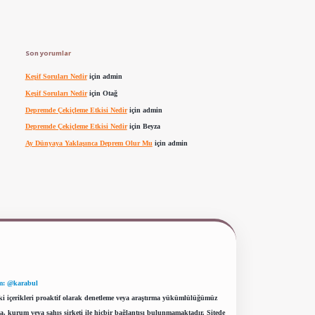
Son yorumlar
Keşif Soruları Nedir
için
admin
Keşif Soruları Nedir
için
Otağ
Depremde Çekiçleme Etkisi Nedir
için
admin
Depremde Çekiçleme Etkisi Nedir
için
Beyza
Ay Dünyaya Yaklaşınca Deprem Olur Mu
için
admin
m: @karabul
eki içerikleri proaktif olarak denetleme veya araştırma yükümlülüğümüz
a, kurum veya şahıs şirketi ile hiçbir bağlantısı bulunmamaktadır. Sitede