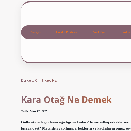
Anasayfa
Gizlilik Politikası
Yasal Uyarı
Hakkım
Etiket:
Cirit kaç kg
Kara Otağ Ne Demek
Tarih: Mart 17, 2025
Gülle atmada güllenin ağırlığı ne kadar? Roswindfaq erkeklerinin at
kısaca özet? Metalden yapılmış, erkeklerin ve kadınların omuz sevi