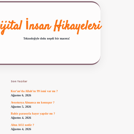
ijital İnsan Hikayeleri
Teknolojiyle dolu neşeli bir macera!
Sidebar
ilbet giriş
famecasino güncel giriş
ilbet yeni giriş
www.betexper.xyz/
Son Yazılar
Kur’an’da Allah’ın 99 ismi var mı ?
Ağustos 6, 2026
Avusturya Almanca mı konuşur ?
Ağustos 5, 2026
Bahis parasıyla hayır yapılır mı ?
Ağustos 4, 2026
Altın AO2 nedir ?
Ağustos 4, 2026