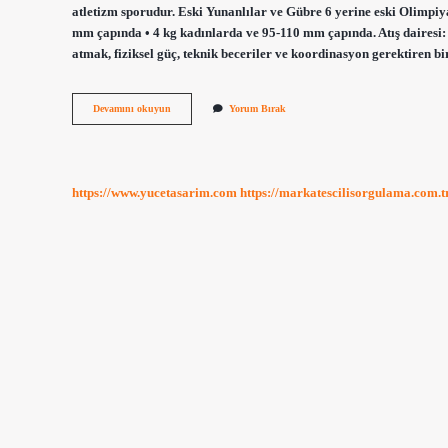
atletizm sporudur. Eski Yunanlılar ve Gübre 6 yerine eski Olimpi
mm çapında • 4 kg kadınlarda ve 95-110 mm çapında. Atış dairesi: G
atmak, fiziksel güç, teknik beceriler ve koordinasyon gerektiren b
Kara
Devamını okuyun
Yorum Bırak
Otağ
Ne
Demek
https://www.yucetasarim.com
https://markatescilisorgulama.com.t