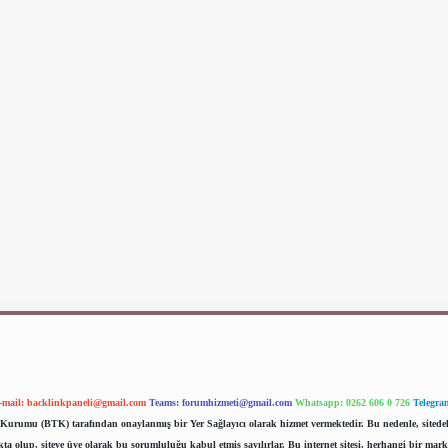
-mail:
backlinkpaneli@gmail.com
Teams:
forumhizmeti@gmail.com
Whatsapp: 0262 606 0 726
Telegra
im Kurumu (BTK) tarafından onaylanmış bir Yer Sağlayıcı olarak hizmet vermektedir. Bu nedenle, sited
 olup, siteye üye olarak bu sorumluluğu kabul etmiş sayılırlar. Bu internet sitesi, herhangi bir mark