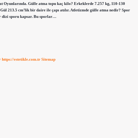
yat Oyunlarında. Gülle atma topu kaç kilo? Erkeklerde 7.257 kg, 110-130
ül 213.5 cm’lik bir daire ile çapı atılır. Atletizmde gülle atma nedir? Spor
ir dizi sporu kapsar. Bu sporlar…
r
https://estetikle.com.tr
Sitemap