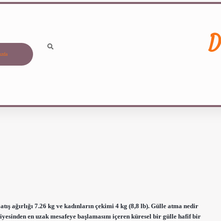
D
ızda
ış ağırlığı 7.26 kg ve kadınların çekimi 4 kg (8,8 lb). Gülle atma nedir
yesinden en uzak mesafeye başlamasını içeren küresel bir gülle hafif bir