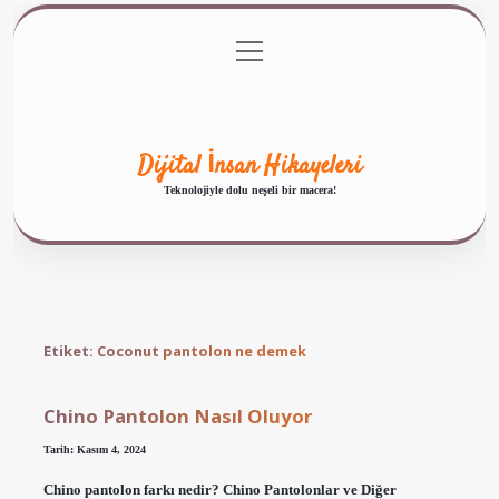
menüyü
Anasayfa
Gizlilik Politikası
Yasal Uyarı
aç
Hakkımızda
Dijital İnsan Hikayeleri
Teknolojiyle dolu neşeli bir macera!
Etiket:
Coconut pantolon ne demek
Chino Pantolon Nasıl Oluyor
Tarih: Kasım 4, 2024
Chino pantolon farkı nedir? Chino Pantolonlar ve Diğer