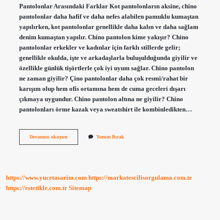
Pantolonlar Arasındaki Farklar Kot pantolonların aksine, chino
pantolonlar daha hafif ve daha nefes alabilen pamuklu kumaştan
yapılırken, kot pantolonlar genellikle daha kalın ve daha sağlam
denim kumaştan yapılır. Chino pantolon kime yakışır? Chino
pantolonlar erkekler ve kadınlar için farklı stillerde gelir;
genellikle okulda, işte ve arkadaşlarla buluşulduğunda giyilir ve
özellikle günlük tişörtlerle çok iyi uyum sağlar. Chino pantolon
ne zaman giyilir? Çino pantolonlar daha çok resmi/rahat bir
karışım olup hem ofis ortamına hem de cuma geceleri dışarı
çıkmaya uygundur. Chino pantolon altına ne giyilir? Chino
pantolonları örme kazak veya sweatshirt ile kombinledikten…
Chino
Devamını okuyun
Yorum Bırak
Pantolon
Nasıl
Oluyor
https://www.yucetasarim.com
https://markatescilisorgulama.com.tr
https://estetikle.com.tr
Sitemap