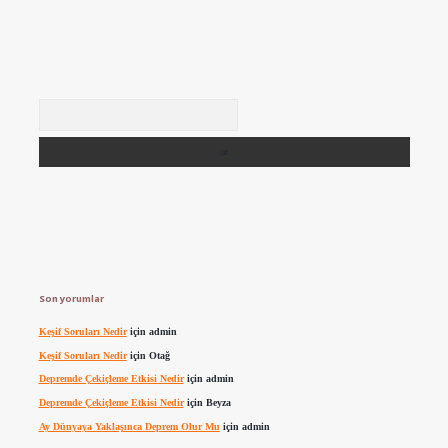
Arama
Son yorumlar
Keşif Soruları Nedir
için
admin
Keşif Soruları Nedir
için
Otağ
Depremde Çekiçleme Etkisi Nedir
için
admin
Depremde Çekiçleme Etkisi Nedir
için
Beyza
Ay Dünyaya Yaklaşınca Deprem Olur Mu
için
admin