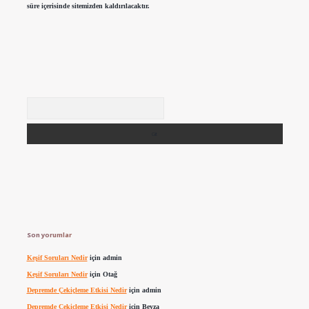
süre içerisinde sitemizden kaldırılacaktır.
Arama
Son yorumlar
Keşif Soruları Nedir
için
admin
Keşif Soruları Nedir
için
Otağ
Depremde Çekiçleme Etkisi Nedir
için
admin
Depremde Çekiçleme Etkisi Nedir
için
Beyza