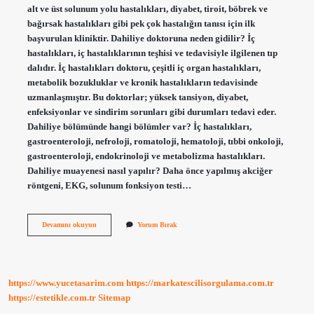
alt ve üst solunum yolu hastalıkları, diyabet, tiroit, böbrek ve
bağırsak hastalıkları gibi pek çok hastalığın tanısı için ilk
başvurulan kliniktir. Dahiliye doktoruna neden gidilir? İç
hastalıkları, iç hastalıklarının teşhisi ve tedavisiyle ilgilenen tıp
dalıdır. İç hastalıkları doktoru, çeşitli iç organ hastalıkları,
metabolik bozukluklar ve kronik hastalıkların tedavisinde
uzmanlaşmıştır. Bu doktorlar; yüksek tansiyon, diyabet,
enfeksiyonlar ve sindirim sorunları gibi durumları tedavi eder.
Dahiliye bölümünde hangi bölümler var? İç hastalıkları,
gastroenteroloji, nefroloji, romatoloji, hematoloji, tıbbi onkoloji,
gastroenteroloji, endokrinoloji ve metabolizma hastalıkları.
Dahiliye muayenesi nasıl yapılır? Daha önce yapılmış akciğer
röntgeni, EKG, solunum fonksiyon testi…
Dahiliye
Devamını okuyun
Yorum Bırak
Nin
Anlamı
Nedir
https://www.yucetasarim.com
https://markatescilisorgulama.com.tr
https://estetikle.com.tr
Sitemap