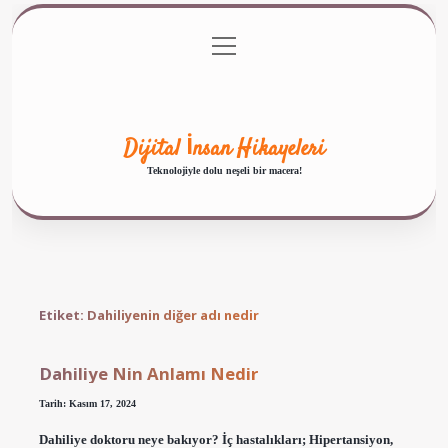
menüyü
Anasayfa
Gizlilik Politikası
Yasal Uyarı
aç
Hakkımızda
Dijital İnsan Hikayeleri
Teknolojiyle dolu neşeli bir macera!
Etiket:
Dahiliyenin diğer adı nedir
Dahiliye Nin Anlamı Nedir
Tarih: Kasım 17, 2024
Dahiliye doktoru neye bakıyor? İç hastalıkları; Hipertansiyon,