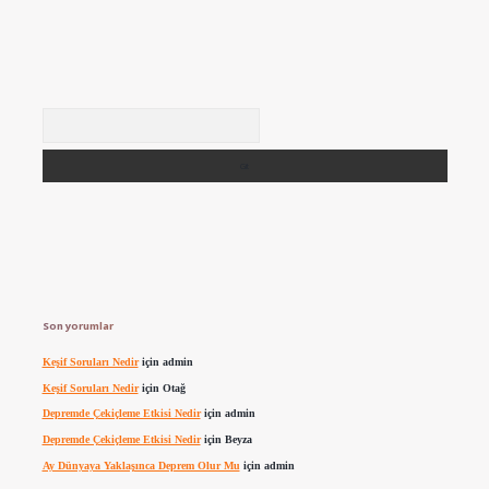
Arama
Son yorumlar
Keşif Soruları Nedir
için
admin
Keşif Soruları Nedir
için
Otağ
Depremde Çekiçleme Etkisi Nedir
için
admin
Depremde Çekiçleme Etkisi Nedir
için
Beyza
Ay Dünyaya Yaklaşınca Deprem Olur Mu
için
admin