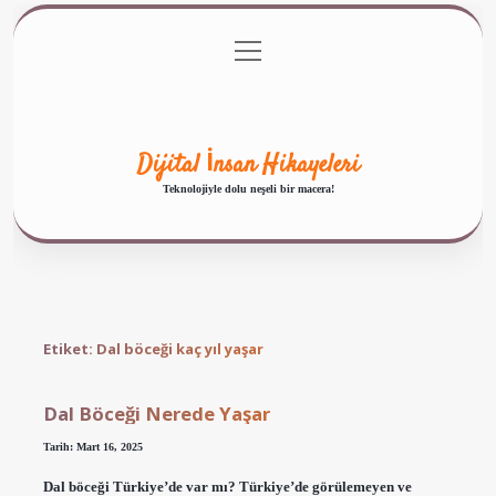
menüyü
Anasayfa
Gizlilik Politikası
Yasal Uyarı
aç
Hakkımızda
Dijital İnsan Hikayeleri
Teknolojiyle dolu neşeli bir macera!
Etiket:
Dal böceği kaç yıl yaşar
Dal Böceği Nerede Yaşar
Tarih: Mart 16, 2025
Dal böceği Türkiye’de var mı? Türkiye’de görülemeyen ve