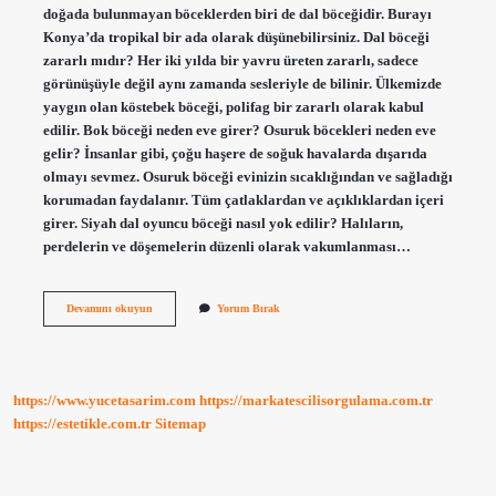
doğada bulunmayan böceklerden biri de dal böceğidir. Burayı
Konya’da tropikal bir ada olarak düşünebilirsiniz. Dal böceği
zararlı mıdır? Her iki yılda bir yavru üreten zararlı, sadece
görünüşüyle ​​değil aynı zamanda sesleriyle de bilinir. Ülkemizde
yaygın olan köstebek böceği, polifag bir zararlı olarak kabul
edilir. Bok böceği neden eve girer? Osuruk böcekleri neden eve
gelir? İnsanlar gibi, çoğu haşere de soğuk havalarda dışarıda
olmayı sevmez. Osuruk böceği evinizin sıcaklığından ve sağladığı
korumadan faydalanır. Tüm çatlaklardan ve açıklıklardan içeri
girer. Siyah dal oyuncu böceği nasıl yok edilir? Halıların,
perdelerin ve döşemelerin düzenli olarak vakumlanması…
Dal
Devamını okuyun
Yorum Bırak
Böceği
Nerede
Yaşar
https://www.yucetasarim.com
https://markatescilisorgulama.com.tr
https://estetikle.com.tr
Sitemap