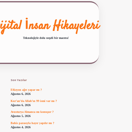
ijital İnsan Hikayeleri
Teknolojiyle dolu neşeli bir macera!
Sidebar
ilbet giriş
famecasino güncel giriş
ilbet yeni giriş
www.betexper.xyz/
Son Yazılar
Efüzyon ağrı yapar mı ?
Ağustos 6, 2026
Kur’an’da Allah’ın 99 ismi var mı ?
Ağustos 6, 2026
Avusturya Almanca mı konuşur ?
Ağustos 5, 2026
Bahis parasıyla hayır yapılır mı ?
Ağustos 4, 2026