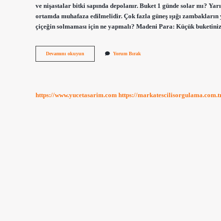
ve nişastalar bitki sapında depolanır. Buket 1 günde solar mı? Yar
ortamda muhafaza edilmelidir. Çok fazla güneş ışığı zambakların ya
çiçeğin solmaması için ne yapmalı? Madeni Para: Küçük buketiniz 
Buket
Devamını okuyun
Yorum Bırak
Çiçek
Kaç
Günde
Solar
https://www.yucetasarim.com
https://markatescilisorgulama.com.t