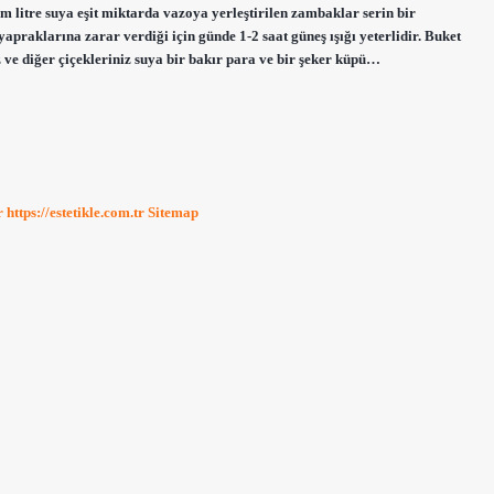
ım litre suya eşit miktarda vazoya yerleştirilen zambaklar serin bir
praklarına zarar verdiği için günde 1-2 saat güneş ışığı yeterlidir. Buket
ve diğer çiçekleriniz suya bir bakır para ve bir şeker küpü…
r
https://estetikle.com.tr
Sitemap