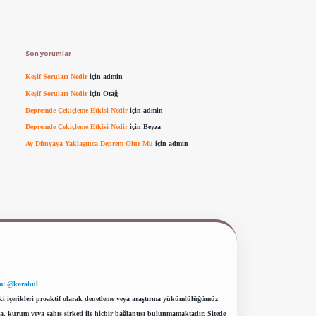
Son yorumlar
Keşif Soruları Nedir
için
admin
Keşif Soruları Nedir
için
Otağ
Depremde Çekiçleme Etkisi Nedir
için
admin
Depremde Çekiçleme Etkisi Nedir
için
Beyza
Ay Dünyaya Yaklaşınca Deprem Olur Mu
için
admin
m: @karabul
eki içerikleri proaktif olarak denetleme veya araştırma yükümlülüğümüz
a, kurum veya şahıs şirketi ile hiçbir bağlantısı bulunmamaktadır. Sitede