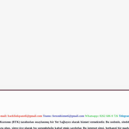
-mail:
backlinkpaneli@gmail.com
Teams:
forumhizmeti@gmail.com
Whatsapp: 0262 606 0 726
Telegra
im Kurumu (BTK) tarafından onaylanmış bir Yer Sağlayıcı olarak hizmet vermektedir. Bu nedenle, sited
 olup, siteye üye olarak bu sorumluluğu kabul etmiş sayılırlar. Bu internet sitesi, herhangi bir mark