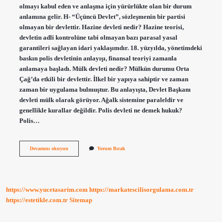
olmayı kabul eden ve anlaşma için yürürlükte olan bir durum
anlamına gelir. H- “Üçüncü Devlet”, sözleşmenin bir partisi
olmayan bir devlettir. Hazine devleti nedir? Hazine teorisi,
devletin adli kontrolüne tabi olmayan bazı parasal yasal
garantileri sağlayan idari yaklaşımdır. 18. yüzyılda, yönetimdeki
baskın polis devletinin anlayışı, finansal teoriyi zamanla
anlamaya başladı. Mülk devleti nedir? Mülkün durumu Orta
Çağ’da etkili bir devlettir. İlkel bir yapıya sahiptir ve zaman
zaman bir uygulama bulmuştur. Bu anlayışta, Devlet Başkanı
devleti mülk olarak görüyor. Ağalk sistemine paraleldir ve
genellikle kurallar değildir. Polis devleti ne demek hukuk?
Polis…
Keyfi
Devamını okuyun
Yorum Bırak
Devlet
Ne
Anlama
Gelir
https://www.yucetasarim.com
https://markatescilisorgulama.com.tr
https://estetikle.com.tr
Sitemap