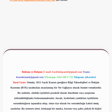
www.betexper.xyz/
Reklam ve İletişim:
E-mail:
backlinkpaneli@gmail.com
Teams:
forumhizmeti@gmail.com
Whatsapp: 0262 606 0 726
Telegram: @karabul
Yasal Uyarı:
Sitemiz, 5651 Sayılı Kanun gereğince Bilgi Teknolojileri ve İletişim
Kurumu (BTK) tarafından onaylanmış bir Yer Sağlayıcı olarak hizmet vermektedir.
Bu nedenle, sitedeki içerikleri proaktif olarak denetleme veya araştırma
yükümlülüğümüz bulunmamaktadır. Ancak, üyelerimiz yazdıkları içeriklerin
sorumluluğunu taşımakta olup, siteye üye olarak bu sorumluluğu kabul etmiş
sayılırlar. Bu internet sitesi, herhangi bir marka, kurum veya şahıs şirketi ile hiçbir