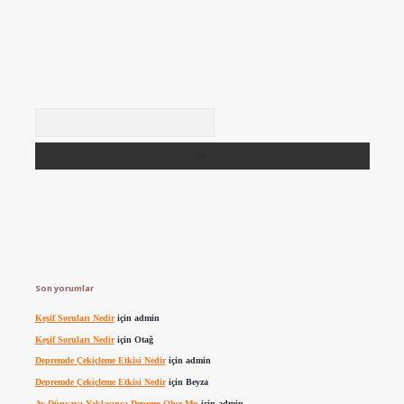
Arama
Son yorumlar
Keşif Soruları Nedir
için
admin
Keşif Soruları Nedir
için
Otağ
Depremde Çekiçleme Etkisi Nedir
için
admin
Depremde Çekiçleme Etkisi Nedir
için
Beyza
Ay Dünyaya Yaklaşınca Deprem Olur Mu
için
admin