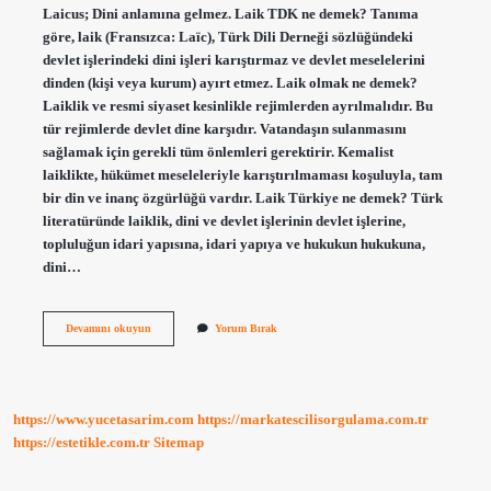
Laicus; Dini anlamına gelmez. Laik TDK ne demek? Tanıma
göre, laik (Fransızca: Laïc), Türk Dili Derneği sözlüğündeki
devlet işlerindeki dini işleri karıştırmaz ve devlet meselelerini
dinden (kişi veya kurum) ayırt etmez. Laik olmak ne demek?
Laiklik ve resmi siyaset kesinlikle rejimlerden ayrılmalıdır. Bu
tür rejimlerde devlet dine karşıdır. Vatandaşın sulanmasını
sağlamak için gerekli tüm önlemleri gerektirir. Kemalist
laiklikte, hükümet meseleleriyle karıştırılmaması koşuluyla, tam
bir din ve inanç özgürlüğü vardır. Laik Türkiye ne demek? Türk
literatüründe laiklik, dini ve devlet işlerinin devlet işlerine,
topluluğun idari yapısına, idari yapıya ve hukukun hukukuna,
dini…
Laik
Devamını okuyun
Yorum Bırak
Nasıl
Söylenir
https://www.yucetasarim.com
https://markatescilisorgulama.com.tr
https://estetikle.com.tr
Sitemap