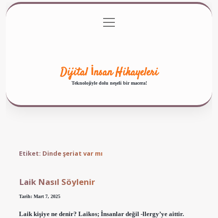
menüyü
Anasayfa
Gizlilik Politikası
Yasal Uyarı
aç
Hakkımızda
Dijital İnsan Hikayeleri
Teknolojiyle dolu neşeli bir macera!
Etiket:
Dinde şeriat var mı
Laik Nasıl Söylenir
Tarih: Mart 7, 2025
Laik kişiye ne denir? Laikos; İnsanlar değil -llergy’ye aittir.