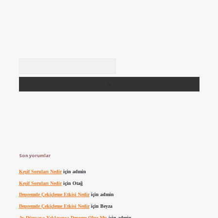
Arama
Son yorumlar
Keşif Soruları Nedir
için
admin
Keşif Soruları Nedir
için
Otağ
Depremde Çekiçleme Etkisi Nedir
için
admin
Depremde Çekiçleme Etkisi Nedir
için
Beyza
Ay Dünyaya Yaklaşınca Deprem Olur Mu
için
admin