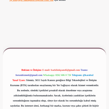
 giriş
www.betexper.xyz/
Reklam ve İletişim:
E-mail:
backlinkpaneli@gmail.com
Teams:
forumhizmeti@gmail.com
Whatsapp: 0262 606 0 726
Telegram: @karabul
Yasal Uyarı:
Sitemiz, 5651 Sayılı Kanun gereğince Bilgi Teknolojileri ve İletişim
Kurumu (BTK) tarafından onaylanmış bir Yer Sağlayıcı olarak hizmet vermektedir.
Bu nedenle, sitedeki içerikleri proaktif olarak denetleme veya araştırma
yükümlülüğümüz bulunmamaktadır. Ancak, üyelerimiz yazdıkları içeriklerin
sorumluluğunu taşımakta olup, siteye üye olarak bu sorumluluğu kabul etmiş
sayılırlar. Bu internet sitesi, herhangi bir marka, kurum veya şahıs şirketi ile hiçbir