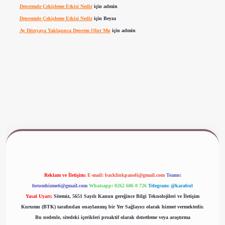
Depremde Çekiçleme Etkisi Nedir
için
admin
Depremde Çekiçleme Etkisi Nedir
için
Beyza
Ay Dünyaya Yaklaşınca Deprem Olur Mu
için
admin
www.betexper.xyz/
Reklam ve İletişim:
E-mail:
backlinkpaneli@gmail.com
Teams:
forumhizmeti@gmail.com
Whatsapp: 0262 606 0 726
Telegram: @karabul
Yasal Uyarı:
Sitemiz, 5651 Sayılı Kanun gereğince Bilgi Teknolojileri ve İletişim
Kurumu (BTK) tarafından onaylanmış bir Yer Sağlayıcı olarak hizmet vermektedir.
Bu nedenle, sitedeki içerikleri proaktif olarak denetleme veya araştırma