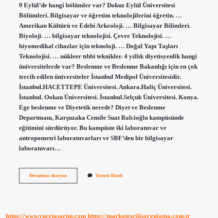
9 Eylül’de hangi bölümler var? Dokuz Eylül Üniversitesi
Bölümleri. Bilgisayar ve öğretim teknolojilerini öğretin. …
Amerikan Kültürü ve Edebi Arkeoloji. … Bilgisayar Bilimleri.
Biyoloji. … bilgisayar teknolojisi. Çevre Teknolojisi. …
biyomedikal cihazlar için teknoloji. … Doğal Yapı Taşları
Teknolojisi. … nükleer tıbbi teknikler. 4 yıllık diyetisyenlik hangi
üniversitelerde var? Beslenme ve Beslenme Bakanlığı için en çok
tercih edilen üniversiteler İstanbul Medipol Üniversitesidir.
İstanbul.HACETTEPE Üniversitesi. Ankara.Haliç Üniversitesi.
İstanbul. Ookan Üniversitesi. İstanbul.Selçuk Üniversitesi. Konya.
Ege beslenme ve Diyetetik nerede? Diyet ve Beslenme
Departmanı, Karşuzaka Cemile Suat Balcioğlu kampüsünde
eğitimini sürdürüyor. Bu kampüste iki laboratuvar ve
antropometri laboratuvarları ve SBF’den bir bilgisayar
laboratuvarı…
Dokuz
Devamını okuyun
Yorum Bırak
Eylül
Üniversitesi
Beslenme
Ve
Diyetetik
https://www.yucetasarim.com
https://markatescilisorgulama.com.tr
Bölümü