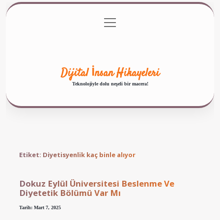
menüyü
Anasayfa
Gizlilik Politikası
Yasal Uyarı
aç
Hakkımızda
Dijital İnsan Hikayeleri
Teknolojiyle dolu neşeli bir macera!
Etiket:
Diyetisyenlik kaç binle alıyor
Dokuz Eylül Üniversitesi Beslenme Ve
Diyetetik Bölümü Var Mı
Tarih: Mart 7, 2025