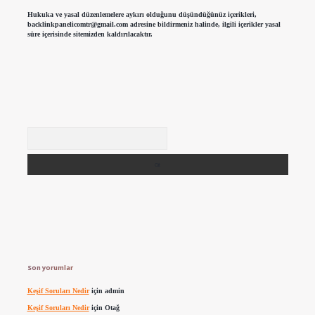
Hukuka ve yasal düzenlemelere aykırı olduğunu düşündüğünüz içerikleri,
backlinkpanelicomtr@gmail.com
adresine bildirmeniz halinde, ilgili içerikler yasal
süre içerisinde sitemizden kaldırılacaktır.
Arama
Son yorumlar
Keşif Soruları Nedir
için
admin
Keşif Soruları Nedir
için
Otağ