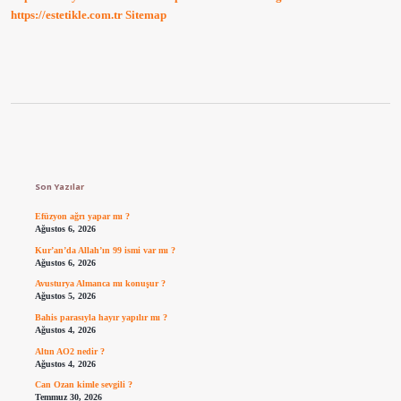
Var
https://estetikle.com.tr
Sitemap
Mı
Sidebar
Son Yazılar
Efüzyon ağrı yapar mı ?
Ağustos 6, 2026
Kur’an’da Allah’ın 99 ismi var mı ?
Ağustos 6, 2026
Avusturya Almanca mı konuşur ?
Ağustos 5, 2026
Bahis parasıyla hayır yapılır mı ?
Ağustos 4, 2026
Altın AO2 nedir ?
Ağustos 4, 2026
Can Ozan kimle sevgili ?
Temmuz 30, 2026