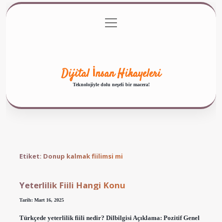
menüyü
Anasayfa
Gizlilik Politikası
Yasal Uyarı
aç
Hakkımızda
Dijital İnsan Hikayeleri
Teknolojiyle dolu neşeli bir macera!
Etiket:
Donup kalmak fiilimsi mi
Yeterlilik Fiili Hangi Konu
Tarih: Mart 16, 2025
Türkçede yeterlilik fiili nedir? Dilbilgisi Açıklama: Pozitif Genel