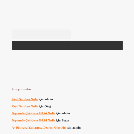
Arama
Son yorumlar
Keşif Soruları Nedir
için
admin
Keşif Soruları Nedir
için
Otağ
Depremde Çekiçleme Etkisi Nedir
için
admin
Depremde Çekiçleme Etkisi Nedir
için
Beyza
Ay Dünyaya Yaklaşınca Deprem Olur Mu
için
admin