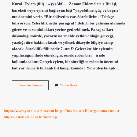
Kural: Eylem (fiil) + – (y) Abil- + Zaman Eklemeleri + Bir işi,
hareketi veya eylemi bağlayan kişi “yapabilme, güç ve başarı”
nın önemini verir. “Bir ehliyetim var. Sürebilirim. “Türkçe
biliyorsun. Yeterlilik nedir paragraf? Belirli bir çalışma alanında
görev ve sorumlulukları yerine getirebilmek. Paragrafları
düşündüğümüzde, yazarın normalde yetkin olduğu gerçeği,
yazdığı türe hakim olacak ve yüksek düzeyde bilgiye sahip
olacak. Süreklilik fiili nedir 7. sınıf? Gelecekte bir eylemin
yapılacağını ifade etmek için, soneklerden biri – irade –
kullanılacaktır. Gerçek eylem, bir süreliğine eylemin önemini
katıyor. Kurallı birleşik fiil hangi konuda? Yönetilen bileşik…
Yeterlilik
Devamını okuyun
Yorum Bırak
Fiili
Hangi
Konu
https://www.yucetasarim.com
https://markatescilisorgulama.com.tr
https://estetikle.com.tr
Sitemap