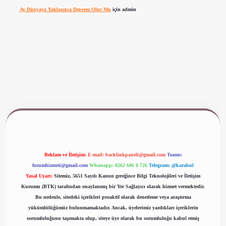
Ay Dünyaya Yaklaşınca Deprem Olur Mu
için
admin
ww.betexper.xyz/
Reklam ve İletişim:
E-mail:
backlinkpaneli@gmail.com
Teams:
forumhizmeti@gmail.com
Whatsapp: 0262 606 0 726
Telegram: @karabul
Yasal Uyarı:
Sitemiz, 5651 Sayılı Kanun gereğince Bilgi Teknolojileri ve İletişim
Kurumu (BTK) tarafından onaylanmış bir Yer Sağlayıcı olarak hizmet vermektedir.
Bu nedenle, sitedeki içerikleri proaktif olarak denetleme veya araştırma
yükümlülüğümüz bulunmamaktadır. Ancak, üyelerimiz yazdıkları içeriklerin
sorumluluğunu taşımakta olup, siteye üye olarak bu sorumluluğu kabul etmiş