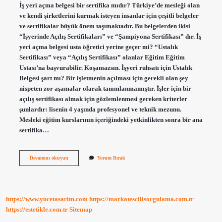
İş yeri açma belgesi bir sertifika mıdır? Türkiye’de mesleği olan
ve kendi şirketlerini kurmak isteyen insanlar için çeşitli belgeler
ve sertifikalar büyük önem taşımaktadır. Bu belgelerden ikisi
“İşyerinde Açılış Sertifikaları” ve “Şampiyona Sertifikası” dır. İş
yeri açma belgesi usta öğretici yerine geçer mi? “Ustalık
Sertifikası” veya “Açılış Sertifikası” olanlar Eğitim Eğitim
Ustası’na başvurabilir. Koşamazsın. İşyeri ruhsatı için Ustalık
Belgesi şart mı? Bir işletmenin açılması için gerekli olan şey
nispeten zor aşamalar olarak tanımlanmamıştır. İşler için bir
açılış sertifikası almak için gözlemlenmesi gereken kriterler
şunlardır: lisenin 4 yaşında profesyonel ve teknik mezunu.
Mesleki eğitim kurslarının içeriğindeki yetkinlikten sonra bir ana
sertifika…
İŞyeri
Devamını okuyun
Yorum Bırak
Açma
Belgesi
Ile
Ustalık
Belgesi
https://www.yucetasarim.com
https://markatescilisorgulama.com.tr
Aynı
Mı
https://estetikle.com.tr
Sitemap