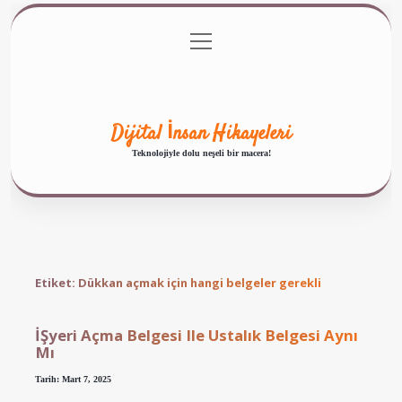
menüyü
Anasayfa
Gizlilik Politikası
Yasal Uyarı
aç
Hakkımızda
Dijital İnsan Hikayeleri
Teknolojiyle dolu neşeli bir macera!
Etiket:
Dükkan açmak için hangi belgeler gerekli
İŞyeri Açma Belgesi Ile Ustalık Belgesi Aynı
Mı
Tarih: Mart 7, 2025