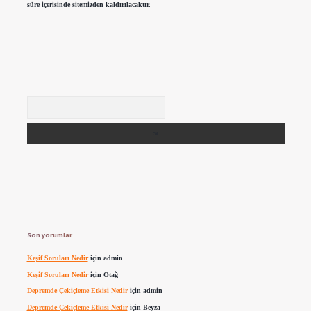
süre içerisinde sitemizden kaldırılacaktır.
Arama
Son yorumlar
Keşif Soruları Nedir
için
admin
Keşif Soruları Nedir
için
Otağ
Depremde Çekiçleme Etkisi Nedir
için
admin
Depremde Çekiçleme Etkisi Nedir
için
Beyza