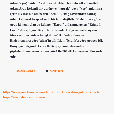
Adam’a (as) “Adam” adını verdi. Adem isminin kökeni nedir?
Adam Arap kökenli bir adıdır ve “toprak” veya “yer” anlamına
gelir. İlk insanın adı neden Adem? Birkaç söylentiden sonra;
Adem kelimesi Arap kökenli bir isim değildir. Söylentilere göre,
Arap kökenli olan bu kelime, “Earth” anlamına gelen “Etimu’l-
Lard” dan geliyor. Böyle bir anlamda, Hz’ye özü/asla uygun bir
isim verilmez. Adem hangi dilde? Hz. Yahudilere ve
Hıristiyanlara göre Adem’in dili İslam Telakk’a göre Arapça idi.
Dünyaya indiğinde Cennette Arapça konuştuğundan
şüpheleniliyor ve on iki yazı türü ile 700 dil konuşuyor. Kuranda
Âdem…
Adem
Devamını okuyun
Yorum Bırak
Kimin
Ismi
https://www.yucetasarim.com
https://markatescilisorgulama.com.tr
https://estetikle.com.tr
Sitemap