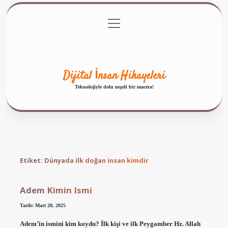
menüyü
Anasayfa
Gizlilik Politikası
Yasal Uyarı
aç
Hakkımızda
Dijital İnsan Hikayeleri
Teknolojiyle dolu neşeli bir macera!
Etiket:
Dünyada ilk doğan insan kimdir
Adem Kimin Ismi
Tarih: Mart 28, 2025
Adem’in ismini kim koydu? İlk kişi ve ilk Peygamber Hz. Allah