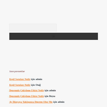
Arama
Son yorumlar
Keşif Soruları Nedir
için
admin
Keşif Soruları Nedir
için
Otağ
Depremde Çekiçleme Etkisi Nedir
için
admin
Depremde Çekiçleme Etkisi Nedir
için
Beyza
Ay Dünyaya Yaklaşınca Deprem Olur Mu
için
admin