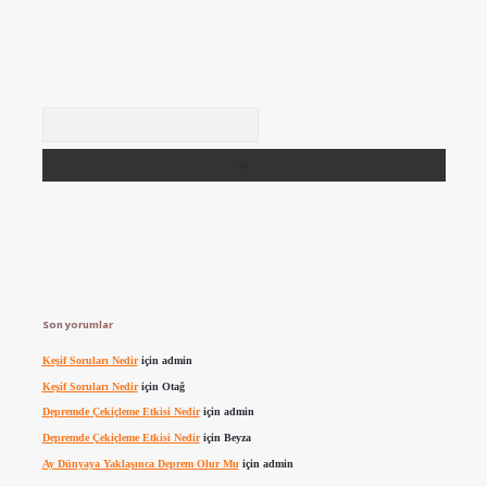
Arama
Son yorumlar
Keşif Soruları Nedir
için
admin
Keşif Soruları Nedir
için
Otağ
Depremde Çekiçleme Etkisi Nedir
için
admin
Depremde Çekiçleme Etkisi Nedir
için
Beyza
Ay Dünyaya Yaklaşınca Deprem Olur Mu
için
admin