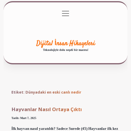
menüyü
Anasayfa
Gizlilik Politikası
Yasal Uyarı
aç
Hakkımızda
Dijital İnsan Hikayeleri
Teknolojiyle dolu neşeli bir macera!
Etiket:
Dünyadaki en eski canlı nedir
Hayvanlar Nasıl Ortaya Çıktı
Tarih: Mart 7, 2025
İlk hayvan nasıl yaratıldı? Sadece Surede (45) Hayvanlar ilk kez