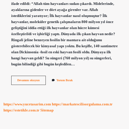
ifade edildi: “Allah tüm hayvanları sudan çıkardı. Midelerinde,
ayaklarına gidenler ve dört ayağa girenler var. Allah
istediklerini yaratıyor; İlk hayvanlar nasıl oluşmuştur? İlk
hayvanlar, moleküler genetik çalışmaların 800 milyon yıl önce
geliştiğini iddia ettiği ilk hayvanlar olan hücre kümesi
özelleştirildi ve işbirliği yaptı. Dünyada ilk çıkan hayvan nedir?
Ringali jeline benzeyen fosilin bir mantara ait olduğunu
gösterebilecek bir kimyasal yapı yoktu. Bu keşifle, 140 santimetre
olan Dickinsonia -fosil en eski hayvan fosili oldu. Dünyaya ilk
hangi hayvan geldi? Su süngeri (760 milyon yıl) su süngerleri,
bugün bilindiği gibi bugün keşfedilen…
Hayvanlar
Devamını okuyun
Yorum Bırak
Nasıl
Ortaya
Çıktı
https://www.yucetasarim.com
https://markatescilisorgulama.com.tr
https://estetikle.com.tr
Sitemap