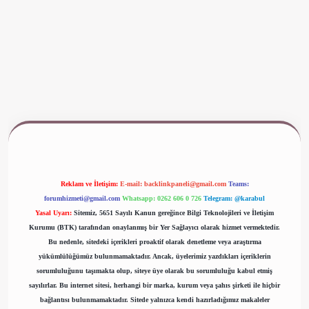
www.betexper.xyz/
Reklam ve İletişim:
E-mail:
backlinkpaneli@gmail.com
Teams:
forumhizmeti@gmail.com
Whatsapp: 0262 606 0 726
Telegram: @karabul
Yasal Uyarı:
Sitemiz, 5651 Sayılı Kanun gereğince Bilgi Teknolojileri ve İletişim
Kurumu (BTK) tarafından onaylanmış bir Yer Sağlayıcı olarak hizmet vermektedir.
Bu nedenle, sitedeki içerikleri proaktif olarak denetleme veya araştırma
yükümlülüğümüz bulunmamaktadır. Ancak, üyelerimiz yazdıkları içeriklerin
sorumluluğunu taşımakta olup, siteye üye olarak bu sorumluluğu kabul etmiş
sayılırlar. Bu internet sitesi, herhangi bir marka, kurum veya şahıs şirketi ile hiçbir
bağlantısı bulunmamaktadır. Sitede yalnızca kendi hazırladığımız makaleler