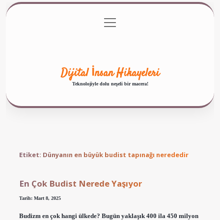
menüyü
Anasayfa
Gizlilik Politikası
Yasal Uyarı
aç
Hakkımızda
Dijital İnsan Hikayeleri
Teknolojiyle dolu neşeli bir macera!
Etiket:
Dünyanın en büyük budist tapınağı nerededir
En Çok Budist Nerede Yaşıyor
Tarih: Mart 8, 2025
Budizm en çok hangi ülkede? Bugün yaklaşık 400 ila 450 milyon