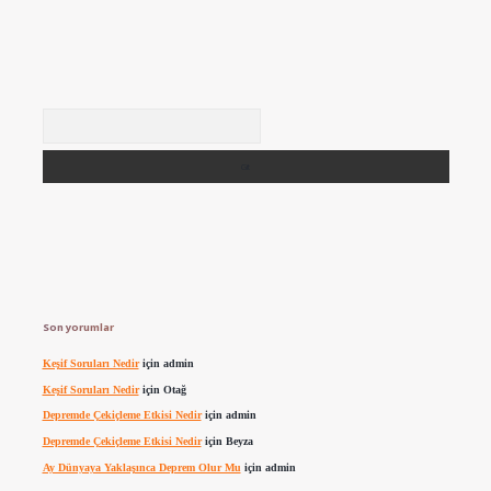
Arama
Son yorumlar
Keşif Soruları Nedir
için
admin
Keşif Soruları Nedir
için
Otağ
Depremde Çekiçleme Etkisi Nedir
için
admin
Depremde Çekiçleme Etkisi Nedir
için
Beyza
Ay Dünyaya Yaklaşınca Deprem Olur Mu
için
admin