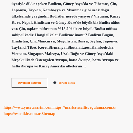
üyesiyle dikkat çeken Budizm, Güney Asya’da ve Tibetans, Çin,
Japonya, Tayvan, Kamboçya ve Myanmar gibi uzak doğu
ülkelerinde yaygındır. Budistler nerede yaşıyor? Vietnam, Kuzey
Kore, Nepal, Hindistan ve Güney Kore’de büyük bir Budist nüfus
var. Çin, toplam nüfusunun %18,2’si ile en büyük Budist nüfusa
sahip ülkedir. Hangi ülkeler Budizme inanır? Budizm Bugün,
Hindistan, Çin, Mançurya, Moğolistan, Rusya, Seylan, Japonya,
Tayland, Tibet, Kore, Birmanya, Bhutan, Laos, Kambodscha,
Vietnam, Singapur, Malezya, Uzak Doğu ve Güney Asya’daki
birçok ülkede Ostengalen Avrupa, hatta Avrupa, hatta Avrupa ve
hatta Avrupa ve Kuzey Amerika ülkelerini…
En
Devamını okuyun
Yorum Bırak
Çok
Budist
Nerede
Yaşıyor
https://www.yucetasarim.com
https://markatescilisorgulama.com.tr
https://estetikle.com.tr
Sitemap