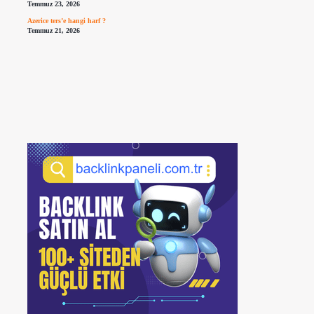
Temmuz 23, 2026
Azerice ters’e hangi harf ?
Temmuz 21, 2026