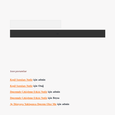
Arama
Son yorumlar
Keşif Soruları Nedir
için
admin
Keşif Soruları Nedir
için
Otağ
Depremde Çekiçleme Etkisi Nedir
için
admin
Depremde Çekiçleme Etkisi Nedir
için
Beyza
Ay Dünyaya Yaklaşınca Deprem Olur Mu
için
admin