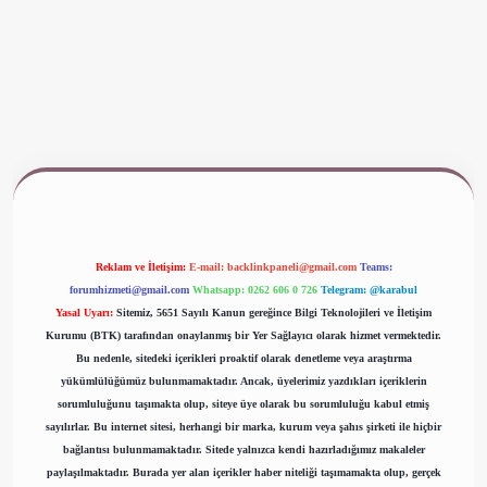
ino güncel giriş
ilbet yeni giriş
www.betexper.xyz/
Reklam ve İletişim:
E-mail:
backlinkpaneli@gmail.com
Teams:
forumhizmeti@gmail.com
Whatsapp: 0262 606 0 726
Telegram: @karabul
Yasal Uyarı:
Sitemiz, 5651 Sayılı Kanun gereğince Bilgi Teknolojileri ve İletişim
Kurumu (BTK) tarafından onaylanmış bir Yer Sağlayıcı olarak hizmet vermektedir.
Bu nedenle, sitedeki içerikleri proaktif olarak denetleme veya araştırma
yükümlülüğümüz bulunmamaktadır. Ancak, üyelerimiz yazdıkları içeriklerin
sorumluluğunu taşımakta olup, siteye üye olarak bu sorumluluğu kabul etmiş
sayılırlar. Bu internet sitesi, herhangi bir marka, kurum veya şahıs şirketi ile hiçbir
bağlantısı bulunmamaktadır. Sitede yalnızca kendi hazırladığımız makaleler
paylaşılmaktadır. Burada yer alan içerikler haber niteliği taşımamakta olup, gerçek