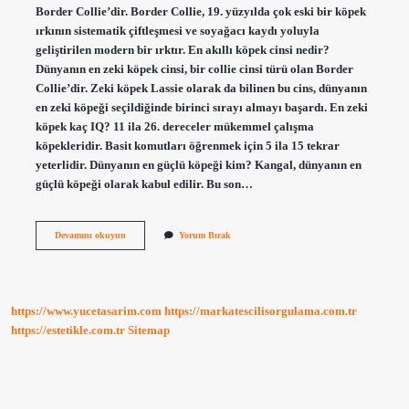
Border Collie’dir. Border Collie, 19. yüzyılda çok eski bir köpek
ırkının sistematik çiftleşmesi ve soyağacı kaydı yoluyla
geliştirilen modern bir ırktır. En akıllı köpek cinsi nedir?
Dünyanın en zeki köpek cinsi, bir collie cinsi türü olan Border
Collie’dir. Zeki köpek Lassie olarak da bilinen bu cins, dünyanın
en zeki köpeği seçildiğinde birinci sırayı almayı başardı. En zeki
köpek kaç IQ? 11 ila 26. dereceler mükemmel çalışma
köpekleridir. Basit komutları öğrenmek için 5 ila 15 tekrar
yeterlidir. Dünyanın en güçlü köpeği kim? Kangal, dünyanın en
güçlü köpeği olarak kabul edilir. Bu son…
Dünyanın
Devamını okuyun
Yorum Bırak
En
Zeki
Köpeği
Kimdir
https://www.yucetasarim.com
https://markatescilisorgulama.com.tr
https://estetikle.com.tr
Sitemap