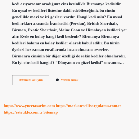
kedi arıyorsanız aradığınız cins kesinlikle Birmanya kedisidir.
En uysal ev kedileri listesine dahil edebileceğimiz bu cinsin
genellikle mavi ve iri gözleri vardır. Hangi kedi uslu? En uysal
kedi ırkları arasında İran kedisi (Persian), British Shorthair,
Birman, Exotic Shorthair, Maine Coon ve Himalayan kedileri yer
alır. Evde en kolay hangi kedi beslenir? Birmanya Birmanya
kedileri bakımı en kolay kediler olarak kabul edilir. Bu türün
üyeleri her zaman etraflarında insan olmasını severler.
Birmanya cinsinin bir diğer özelliği de sakin kediler olmalarıdır.
En iyi cins kedi hangisi? “Dünyanın en güzel kedisi” unvanını…
En
Devamını okuyun
Yorum Bırak
Uslu
Kedi
Cinsi
Hangisi
https://www.yucetasarim.com
https://markatescilisorgulama.com.tr
https://estetikle.com.tr
Sitemap