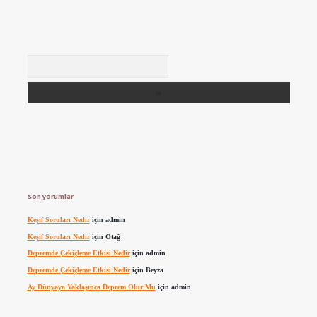
Arama
Son yorumlar
Keşif Soruları Nedir
için
admin
Keşif Soruları Nedir
için
Otağ
Depremde Çekiçleme Etkisi Nedir
için
admin
Depremde Çekiçleme Etkisi Nedir
için
Beyza
Ay Dünyaya Yaklaşınca Deprem Olur Mu
için
admin