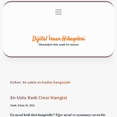
menüyü
Anasayfa
Gizlilik Politikası
Yasal Uyarı
aç
Hakkımızda
Dijital İnsan Hikayeleri
Teknolojiyle dolu neşeli bir macera!
Etiket:
En sakin ev kedisi hangisidir
En Uslu Kedi Cinsi Hangisi
Tarih: Ekim 18, 2024
En uysal kedi türü hangisidir? Eğer uysal ve oynamayı seven bir