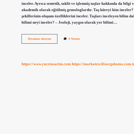
inceler. Ayrıca sentetik, taklit ve işlenmiş taşlar hakkında da bilg
akademik olarak eğitilmiş gemologlardır. Taş küreyi kim inceler? 
şekillerinin oluşum özelliklerini inceler. Taşları inceleyen bilim d
bilimi neyi inceler? – Jeoloji, yaygın olarak yer bilimi…
Taş
Devamını okuyun
8 Yorum
Küreyi
Hangi
Bilim
Dalı
Inceler
https://www.yucetasarim.com
https://markatescilisorgulama.com.t