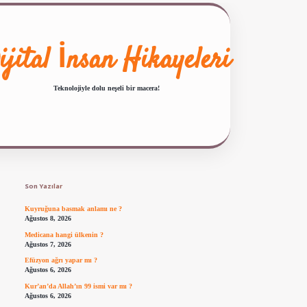
ijital İnsan Hikayeleri
Teknolojiyle dolu neşeli bir macera!
Sidebar
ilbet giriş
famecasino güncel giriş
ilbet yeni giriş
www.betexper.xyz/
Son Yazılar
Kuyruğuna basmak anlamı ne ?
Ağustos 8, 2026
Medicana hangi ülkenin ?
Ağustos 7, 2026
Efüzyon ağrı yapar mı ?
Ağustos 6, 2026
Kur’an’da Allah’ın 99 ismi var mı ?
Ağustos 6, 2026