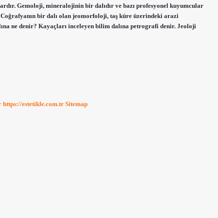
i vardır. Gemoloji, mineralojinin bir dalıdır ve bazı profesyonel kuyumcular
Coğrafyanın bir dalı olan jeomorfoloji, taş küre üzerindeki arazi
alına ne denir? Kayaçları inceleyen bilim dalına petrografi denir. Jeoloji
r
https://estetikle.com.tr
Sitemap