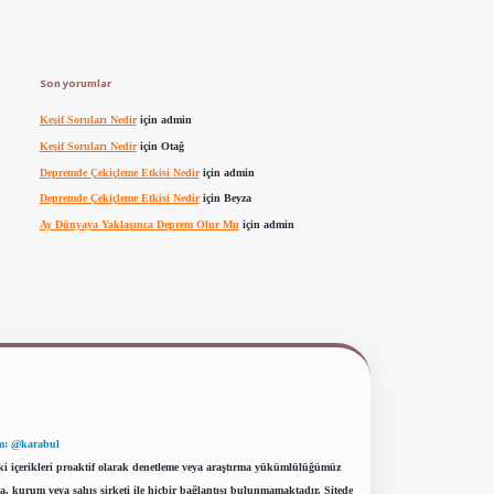
Son yorumlar
Keşif Soruları Nedir
için
admin
Keşif Soruları Nedir
için
Otağ
Depremde Çekiçleme Etkisi Nedir
için
admin
Depremde Çekiçleme Etkisi Nedir
için
Beyza
Ay Dünyaya Yaklaşınca Deprem Olur Mu
için
admin
m: @karabul
eki içerikleri proaktif olarak denetleme veya araştırma yükümlülüğümüz
a, kurum veya şahıs şirketi ile hiçbir bağlantısı bulunmamaktadır. Sitede