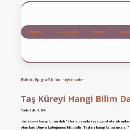
Anasayfa
Gizlilik Politikası
Yasal Uyarı
Hakkım
Etiket:
Epigrafi bilimi neyi inceler
Taş Küreyi Hangi Bilim Da
Tarih: Eylül 8, 2024
Taş küreyi hangi bilim dalı? Dar anlamda veya genel olarak anlaşıl
olan katı Dünya kabuğunun bilimidir. Taşları hangi bilim inceler? 