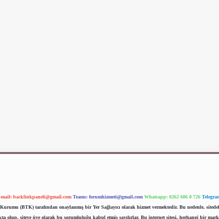
-mail:
backlinkpaneli@gmail.com
Teams:
forumhizmeti@gmail.com
Whatsapp: 0262 606 0 726
Telegra
im Kurumu (BTK) tarafından onaylanmış bir Yer Sağlayıcı olarak hizmet vermektedir. Bu nedenle, sited
 olup, siteye üye olarak bu sorumluluğu kabul etmiş sayılırlar. Bu internet sitesi, herhangi bir mark