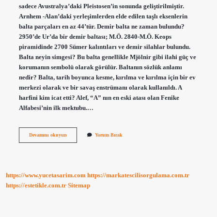
sadece Avustralya’daki Pleistosen’in sonunda geliştirilmiştir.
Arnhem -Alan’daki yerleşimlerden elde edilen taşlı eksenlerin
balta parçaları en az 44’tür. Demir balta ne zaman bulundu?
2950’de Ur’da bir demir baltası; M.Ö. 2840-M.Ö. Keops
piramidinde 2700 Sümer kalıntıları ve demir silahlar bulundu.
Balta neyin simgesi? Bu balta genellikle Mjölnir gibi ilahi güç ve
korumanın sembolü olarak görülür. Baltanın sözlük anlamı
nedir? Balta, tarih boyunca kesme, kırılma ve kırılma için bir ev
merkezi olarak ve bir savaş enstrümanı olarak kullanıldı. A
harfini kim icat etti? Alef, “A” nın en eski atası olan Fenike
Alfabesi’nin ilk mektubu.…
Balta
Devamını okuyun
Yorum Bırak
Hangi
Ülkenin
https://www.yucetasarim.com
https://markatescilisorgulama.com.tr
https://estetikle.com.tr
Sitemap