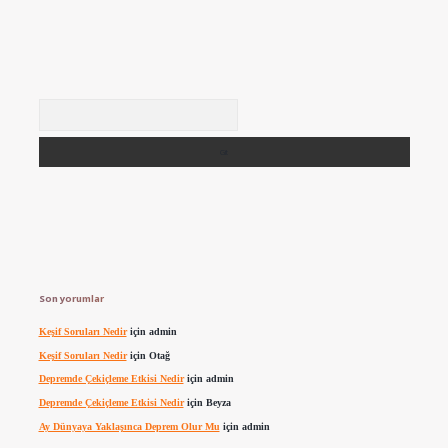
Arama
Son yorumlar
Keşif Soruları Nedir
için
admin
Keşif Soruları Nedir
için
Otağ
Depremde Çekiçleme Etkisi Nedir
için
admin
Depremde Çekiçleme Etkisi Nedir
için
Beyza
Ay Dünyaya Yaklaşınca Deprem Olur Mu
için
admin