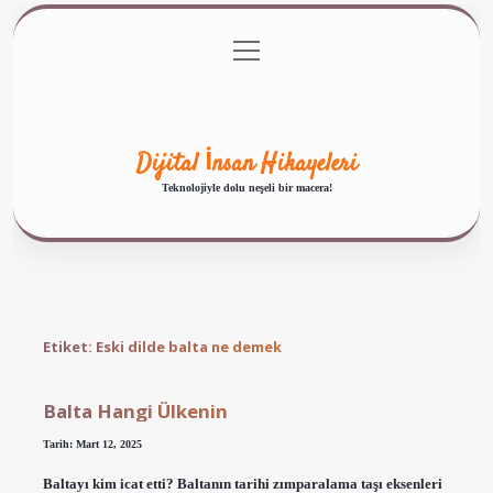
menüyü
Anasayfa
Gizlilik Politikası
Yasal Uyarı
aç
Hakkımızda
Dijital İnsan Hikayeleri
Teknolojiyle dolu neşeli bir macera!
Etiket:
Eski dilde balta ne demek
Balta Hangi Ülkenin
Tarih: Mart 12, 2025
Baltayı kim icat etti? Baltanın tarihi zımparalama taşı eksenleri