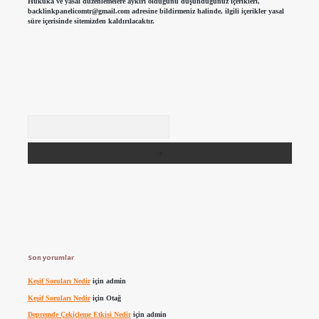
Hukuka ve yasal düzenlemelere aykırı olduğunu düşündüğünüz içerikleri,
backlinkpanelicomtr@gmail.com
adresine bildirmeniz halinde, ilgili içerikler yasal
süre içerisinde sitemizden kaldırılacaktır.
Arama
Son yorumlar
Keşif Soruları Nedir
için
admin
Keşif Soruları Nedir
için
Otağ
Depremde Çekiçleme Etkisi Nedir
için
admin