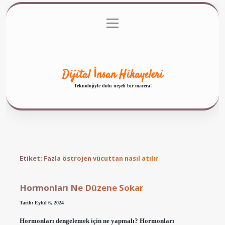
menüyü
Anasayfa
Gizlilik Politikası
Yasal Uyarı
aç
Hakkımızda
Dijital İnsan Hikayeleri
Teknolojiyle dolu neşeli bir macera!
Etiket:
Fazla östrojen vücuttan nasıl atılır
Hormonları Ne Düzene Sokar
Tarih: Eylül 6, 2024
Hormonları dengelemek için ne yapmalı? Hormonları