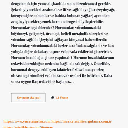
dengelemek için yeme alışkanlıklarının düzenlenmesi gerekir.
Şekerli yiyecekleri azaltmak ve lif ve sağlıklı yağlar (zeytinyağı,
kuruyemişler, tohumlar ve balıkta bulunan yağlar) açısından
zengin yiyecekler yemek hormon dengesini iyileştirebilir.
Hormonlar neyi düzenler? Hormonlar, vücudumuzdaki
büyümeyi, gelişmeyi, üremeyi, belirli metabolik süreçleri ve
vücudun sağlıklı işleyişini sağlayan kimyasal habercilerdir.
Hormonlar, vücudumuzdaki bezler tarafından salgılanır ve kan
yoluyla diğer dokulara taşınır ve burada etkilerini gösterirler.
Hormon bozukluğu için ne yapılmalı? Hormon bozukluklarının
tedavisi, bozukluğun nedenine bağlı olarak değişir. Öncelikle,
hormonal dengeyi etkileyen faktörler fiziksel muayeneler,
ultrason görüntüleri ve laboratuvar testleri ile belirlenir. Daha
sonra uygun ilaç tedavisine başlanır.…
Hormonları
Devamını okuyun
12 Yorum
Ne
Düzene
Sokar
https://www.yucetasarim.com
https://markatescilisorgulama.com.tr
https://estetikle.com.tr
Sitemap