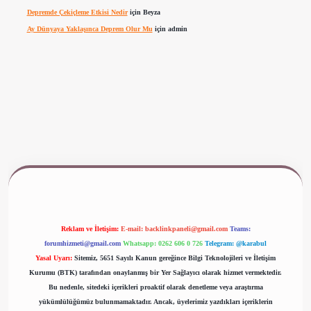
Depremde Çekiçleme Etkisi Nedir
için
Beyza
Ay Dünyaya Yaklaşınca Deprem Olur Mu
için
admin
www.betexper.xyz/
Reklam ve İletişim:
E-mail:
backlinkpaneli@gmail.com
Teams:
forumhizmeti@gmail.com
Whatsapp: 0262 606 0 726
Telegram: @karabul
Yasal Uyarı:
Sitemiz, 5651 Sayılı Kanun gereğince Bilgi Teknolojileri ve İletişim
Kurumu (BTK) tarafından onaylanmış bir Yer Sağlayıcı olarak hizmet vermektedir.
Bu nedenle, sitedeki içerikleri proaktif olarak denetleme veya araştırma
yükümlülüğümüz bulunmamaktadır. Ancak, üyelerimiz yazdıkları içeriklerin