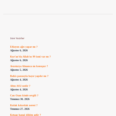
Sidebar
Son Yazılar
Efüzyon ağrı yapar mı ?
Ağustos 6, 2026
Kur’an’da Allah’ın 99 ismi var mı ?
Ağustos 6, 2026
Avusturya Almanca mı konuşur ?
Ağustos 5, 2026
Bahis parasıyla hayır yapılır mı ?
Ağustos 4, 2026
Altın AO2 nedir ?
Ağustos 4, 2026
Can Ozan kimle sevgili ?
Temmuz 30, 2026
Kulak kıkırdak neresi ?
Temmuz 27, 2026
Ketçap hangi dilden gelir ?