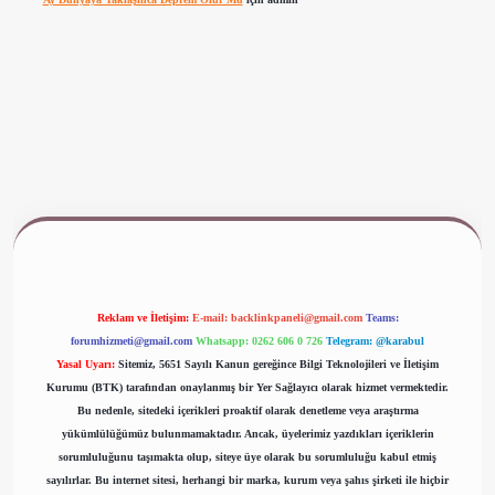
www.betexper.xyz/
Reklam ve İletişim:
E-mail:
backlinkpaneli@gmail.com
Teams:
forumhizmeti@gmail.com
Whatsapp: 0262 606 0 726
Telegram: @karabul
Yasal Uyarı:
Sitemiz, 5651 Sayılı Kanun gereğince Bilgi Teknolojileri ve İletişim
Kurumu (BTK) tarafından onaylanmış bir Yer Sağlayıcı olarak hizmet vermektedir.
Bu nedenle, sitedeki içerikleri proaktif olarak denetleme veya araştırma
yükümlülüğümüz bulunmamaktadır. Ancak, üyelerimiz yazdıkları içeriklerin
sorumluluğunu taşımakta olup, siteye üye olarak bu sorumluluğu kabul etmiş
sayılırlar. Bu internet sitesi, herhangi bir marka, kurum veya şahıs şirketi ile hiçbir