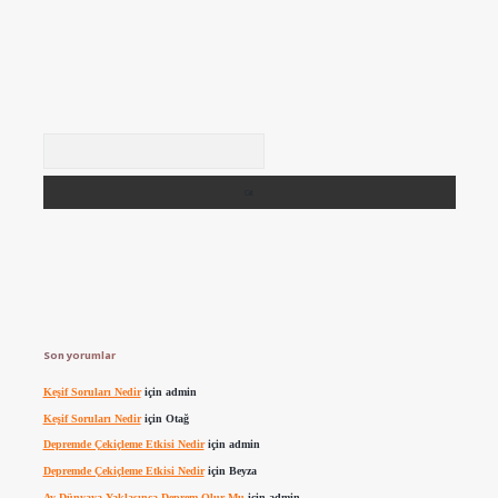
Arama
Son yorumlar
Keşif Soruları Nedir
için
admin
Keşif Soruları Nedir
için
Otağ
Depremde Çekiçleme Etkisi Nedir
için
admin
Depremde Çekiçleme Etkisi Nedir
için
Beyza
Ay Dünyaya Yaklaşınca Deprem Olur Mu
için
admin