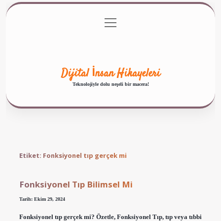
menüyü
Anasayfa
Gizlilik Politikası
Yasal Uyarı
aç
Hakkımızda
Dijital İnsan Hikayeleri
Teknolojiyle dolu neşeli bir macera!
Etiket:
Fonksiyonel tıp gerçek mi
Fonksiyonel Tıp Bilimsel Mi
Tarih: Ekim 29, 2024
Fonksiyonel tıp gerçek mi? Özetle, Fonksiyonel Tıp, tıp veya tıbbi