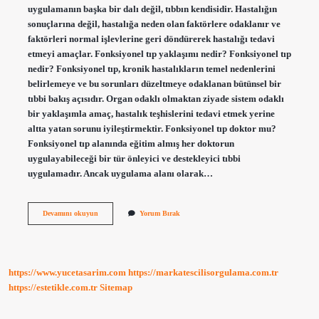
uygulamanın başka bir dalı değil, tıbbın kendisidir. Hastalığın
sonuçlarına değil, hastalığa neden olan faktörlere odaklanır ve
faktörleri normal işlevlerine geri döndürerek hastalığı tedavi
etmeyi amaçlar. Fonksiyonel tıp yaklaşımı nedir? Fonksiyonel tıp
nedir? Fonksiyonel tıp, kronik hastalıkların temel nedenlerini
belirlemeye ve bu sorunları düzeltmeye odaklanan bütünsel bir
tıbbi bakış açısıdır. Organ odaklı olmaktan ziyade sistem odaklı
bir yaklaşımla amaç, hastalık teşhislerini tedavi etmek yerine
altta yatan sorunu iyileştirmektir. Fonksiyonel tıp doktor mu?
Fonksiyonel tıp alanında eğitim almış her doktorun
uygulayabileceği bir tür önleyici ve destekleyici tıbbi
uygulamadır. Ancak uygulama alanı olarak…
Fonksiyonel
Devamını okuyun
Yorum Bırak
Tıp
Bilimsel
Mi
https://www.yucetasarim.com
https://markatescilisorgulama.com.tr
https://estetikle.com.tr
Sitemap