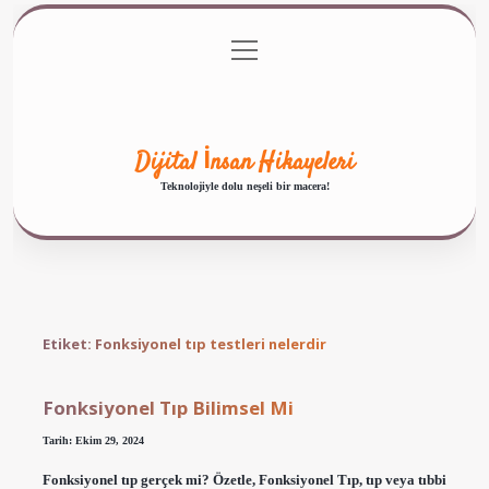
menüyü
Anasayfa
Gizlilik Politikası
Yasal Uyarı
aç
Hakkımızda
Dijital İnsan Hikayeleri
Teknolojiyle dolu neşeli bir macera!
Etiket:
Fonksiyonel tıp testleri nelerdir
Fonksiyonel Tıp Bilimsel Mi
Tarih: Ekim 29, 2024
Fonksiyonel tıp gerçek mi? Özetle, Fonksiyonel Tıp, tıp veya tıbbi