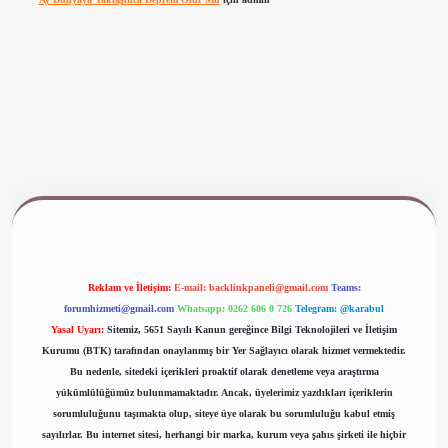
ww.betexper.xyz/
Reklam ve İletişim:
E-mail:
backlinkpaneli@gmail.com
Teams:
forumhizmeti@gmail.com
Whatsapp: 0262 606 0 726
Telegram: @karabul
Yasal Uyarı:
Sitemiz, 5651 Sayılı Kanun gereğince Bilgi Teknolojileri ve İletişim
Kurumu (BTK) tarafından onaylanmış bir Yer Sağlayıcı olarak hizmet vermektedir.
Bu nedenle, sitedeki içerikleri proaktif olarak denetleme veya araştırma
yükümlülüğümüz bulunmamaktadır. Ancak, üyelerimiz yazdıkları içeriklerin
sorumluluğunu taşımakta olup, siteye üye olarak bu sorumluluğu kabul etmiş
sayılırlar. Bu internet sitesi, herhangi bir marka, kurum veya şahıs şirketi ile hiçbir