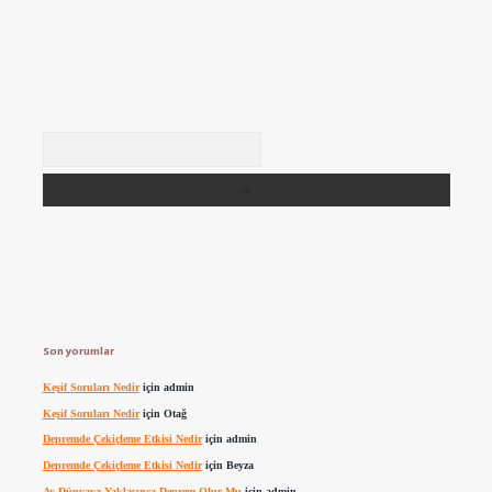
Arama
Son yorumlar
Keşif Soruları Nedir
için
admin
Keşif Soruları Nedir
için
Otağ
Depremde Çekiçleme Etkisi Nedir
için
admin
Depremde Çekiçleme Etkisi Nedir
için
Beyza
Ay Dünyaya Yaklaşınca Deprem Olur Mu
için
admin