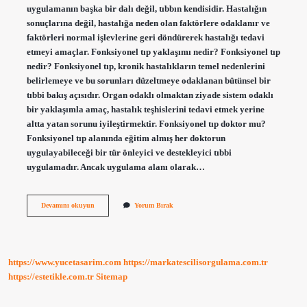
uygulamanın başka bir dalı değil, tıbbın kendisidir. Hastalığın
sonuçlarına değil, hastalığa neden olan faktörlere odaklanır ve
faktörleri normal işlevlerine geri döndürerek hastalığı tedavi
etmeyi amaçlar. Fonksiyonel tıp yaklaşımı nedir? Fonksiyonel tıp
nedir? Fonksiyonel tıp, kronik hastalıkların temel nedenlerini
belirlemeye ve bu sorunları düzeltmeye odaklanan bütünsel bir
tıbbi bakış açısıdır. Organ odaklı olmaktan ziyade sistem odaklı
bir yaklaşımla amaç, hastalık teşhislerini tedavi etmek yerine
altta yatan sorunu iyileştirmektir. Fonksiyonel tıp doktor mu?
Fonksiyonel tıp alanında eğitim almış her doktorun
uygulayabileceği bir tür önleyici ve destekleyici tıbbi
uygulamadır. Ancak uygulama alanı olarak…
Fonksiyonel
Devamını okuyun
Yorum Bırak
Tıp
Bilimsel
Mi
https://www.yucetasarim.com
https://markatescilisorgulama.com.tr
https://estetikle.com.tr
Sitemap