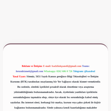
ş
www.betexper.xyz/
Reklam ve İletişim:
E-mail:
backlinkpaneli@gmail.com
Teams:
forumhizmeti@gmail.com
Whatsapp: 0262 606 0 726
Telegram: @karabul
Yasal Uyarı:
Sitemiz, 5651 Sayılı Kanun gereğince Bilgi Teknolojileri ve İletişim
Kurumu (BTK) tarafından onaylanmış bir Yer Sağlayıcı olarak hizmet vermektedir.
Bu nedenle, sitedeki içerikleri proaktif olarak denetleme veya araştırma
yükümlülüğümüz bulunmamaktadır. Ancak, üyelerimiz yazdıkları içeriklerin
sorumluluğunu taşımakta olup, siteye üye olarak bu sorumluluğu kabul etmiş
sayılırlar. Bu internet sitesi, herhangi bir marka, kurum veya şahıs şirketi ile hiçbir
bağlantısı bulunmamaktadır. Sitede yalnızca kendi hazırladığımız makaleler