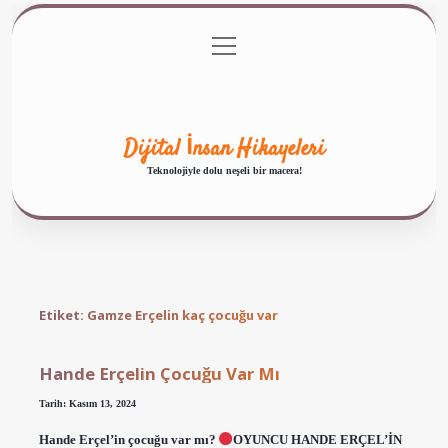
menüyü
Anasayfa
Gizlilik Politikası
Yasal Uyarı
aç
Hakkımızda
Dijital İnsan Hikayeleri
Teknolojiyle dolu neşeli bir macera!
Etiket:
Gamze Erçelin kaç çocuğu var
Hande Erçelin Çocuğu Var Mı
Tarih: Kasım 13, 2024
Hande Erçel’in çocuğu var mı?
OYUNCU HANDE ERÇEL’İN