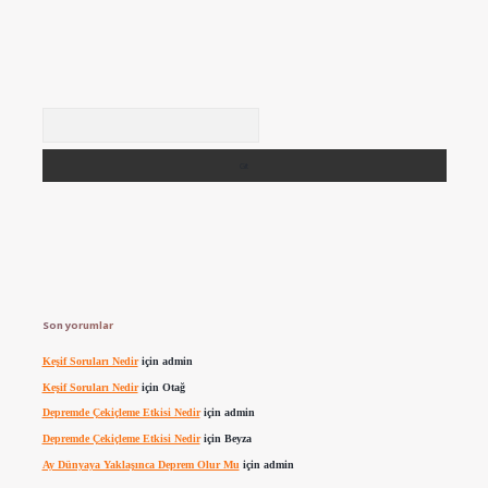
Arama
Son yorumlar
Keşif Soruları Nedir
için
admin
Keşif Soruları Nedir
için
Otağ
Depremde Çekiçleme Etkisi Nedir
için
admin
Depremde Çekiçleme Etkisi Nedir
için
Beyza
Ay Dünyaya Yaklaşınca Deprem Olur Mu
için
admin