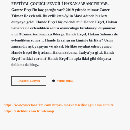
FESTİVAL ÇOCUĞU SEVGİLİ HAKAN SABANCI’SI VAR.
Gamze Erçel’in kaç çocuğu var? 2019 yılında mimar Caner
Yılmaz ile evlendi. Bu evlilikten Aylin Mavi adında bir kızı
dünyaya geldi. Hande Erçel hiç evlendi mi? Hande Erçel, Hakan
Sabancı ile evlendikten sonra oyunculuğu bırakmayı düşünüyor
mu? #CumartesiSürprizi #dergi. Hande Erçel, Hakan Sabancı ile
evlendikten sonra… Hande Erçel şu an kiminle birlikte? Uzun
zamandır aşk yaşayan ve sık sık birlikte seyahat eden oyuncu
Hande Erçel ile iş adamı Hakan Sabancı, İtalya’ya gitti. Hande
Erçel’in ikizi var mı? Hande Erçel’in tıpkı ikizi gibi dünyaca
ünlü moda blog…
Hande
Devamını okuyun
Yorum Bırak
Erçelin
Çocuğu
Var
Mı
https://www.yucetasarim.com
https://markatescilisorgulama.com.tr
https://estetikle.com.tr
Sitemap