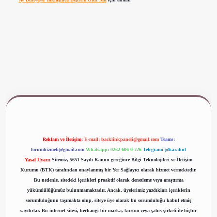
www.betexper.xyz/
Reklam ve İletişim:
E-mail:
backlinkpaneli@gmail.com
Teams:
forumhizmeti@gmail.com
Whatsapp: 0262 606 0 726
Telegram: @karabul
Yasal Uyarı:
Sitemiz, 5651 Sayılı Kanun gereğince Bilgi Teknolojileri ve İletişim
Kurumu (BTK) tarafından onaylanmış bir Yer Sağlayıcı olarak hizmet vermektedir.
Bu nedenle, sitedeki içerikleri proaktif olarak denetleme veya araştırma
yükümlülüğümüz bulunmamaktadır. Ancak, üyelerimiz yazdıkları içeriklerin
sorumluluğunu taşımakta olup, siteye üye olarak bu sorumluluğu kabul etmiş
sayılırlar. Bu internet sitesi, herhangi bir marka, kurum veya şahıs şirketi ile hiçbir