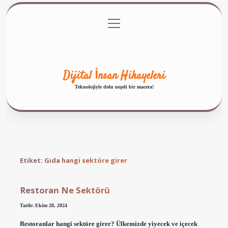
menüyü
Anasayfa
Gizlilik Politikası
Yasal Uyarı
aç
Hakkımızda
Dijital İnsan Hikayeleri
Teknolojiyle dolu neşeli bir macera!
Etiket:
Gıda hangi sektöre girer
Restoran Ne Sektörü
Tarih: Ekim 28, 2024
Restoranlar hangi sektöre girer? Ülkemizde yiyecek ve içecek