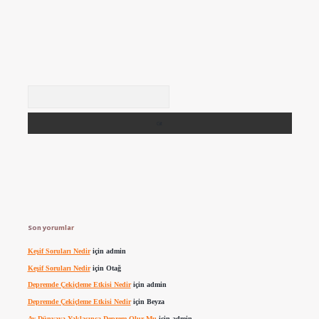
Arama
Son yorumlar
Keşif Soruları Nedir
için
admin
Keşif Soruları Nedir
için
Otağ
Depremde Çekiçleme Etkisi Nedir
için
admin
Depremde Çekiçleme Etkisi Nedir
için
Beyza
Ay Dünyaya Yaklaşınca Deprem Olur Mu
için
admin