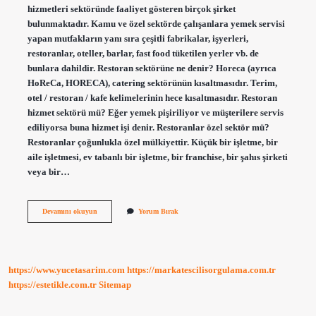
hizmetleri sektöründe faaliyet gösteren birçok şirket
bulunmaktadır. Kamu ve özel sektörde çalışanlara yemek servisi
yapan mutfakların yanı sıra çeşitli fabrikalar, işyerleri,
restoranlar, oteller, barlar, fast food tüketilen yerler vb. de
bunlara dahildir. Restoran sektörüne ne denir? Horeca (ayrıca
HoReCa, HORECA), catering sektörünün kısaltmasıdır. Terim,
otel / restoran / kafe kelimelerinin hece kısaltmasıdır. Restoran
hizmet sektörü mü? Eğer yemek pişiriliyor ve müşterilere servis
ediliyorsa buna hizmet işi denir. Restoranlar özel sektör mü?
Restoranlar çoğunlukla özel mülkiyettir. Küçük bir işletme, bir
aile işletmesi, ev tabanlı bir işletme, bir franchise, bir şahıs şirketi
veya bir…
Restoran
Devamını okuyun
Yorum Bırak
Ne
Sektörü
https://www.yucetasarim.com
https://markatescilisorgulama.com.tr
https://estetikle.com.tr
Sitemap