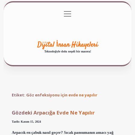
menüyü
Anasayfa
Gizlilik Politikası
Yasal Uyarı
aç
Hakkımızda
Dijital İnsan Hikayeleri
Teknolojiyle dolu neşeli bir macera!
Etiket:
Göz enfeksiyonu için evde ne yapılır
Gözdeki Arpacığa Evde Ne Yapılır
Tarih: Kasım 15, 2024
Arpacık en çabuk nasıl geçer? Sıcak pansumanın amacı yağ