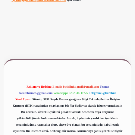
www.betexper.xyz/
Reklam ve İletişim:
E-mail:
backlinkpaneli@gmail.com
Teams:
forumhizmeti@gmail.com
Whatsapp: 0262 606 0 726
Telegram: @karabul
Yasal Uyarı:
Sitemiz, 5651 Sayılı Kanun gereğince Bilgi Teknolojileri ve İletişim
Kurumu (BTK) tarafından onaylanmış bir Yer Sağlayıcı olarak hizmet vermektedir.
Bu nedenle, sitedeki içerikleri proaktif olarak denetleme veya araştırma
yükümlülüğümüz bulunmamaktadır. Ancak, üyelerimiz yazdıkları içeriklerin
sorumluluğunu taşımakta olup, siteye üye olarak bu sorumluluğu kabul etmiş
sayılırlar. Bu internet sitesi, herhangi bir marka, kurum veya şahıs şirketi ile hiçbir