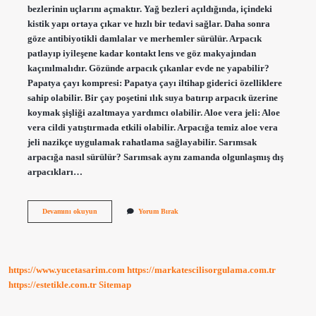
bezlerinin uçlarını açmaktır. Yağ bezleri açıldığında, içindeki
kistik yapı ortaya çıkar ve hızlı bir tedavi sağlar. Daha sonra
göze antibiyotikli damlalar ve merhemler sürülür. Arpacık
patlayıp iyileşene kadar kontakt lens ve göz makyajından
kaçınılmalıdır. Gözünde arpacık çıkanlar evde ne yapabilir?
Papatya çayı kompresi: Papatya çayı iltihap giderici özelliklere
sahip olabilir. Bir çay poşetini ılık suya batırıp arpacık üzerine
koymak şişliği azaltmaya yardımcı olabilir. Aloe vera jeli: Aloe
vera cildi yatıştırmada etkili olabilir. Arpacığa temiz aloe vera
jeli nazikçe uygulamak rahatlama sağlayabilir. Sarımsak
arpacığa nasıl sürülür? Sarımsak aynı zamanda olgunlaşmış dış
arpacıkları…
Gözdeki
Devamını okuyun
Yorum Bırak
Arpacığa
Evde
Ne
Yapılır
https://www.yucetasarim.com
https://markatescilisorgulama.com.tr
https://estetikle.com.tr
Sitemap