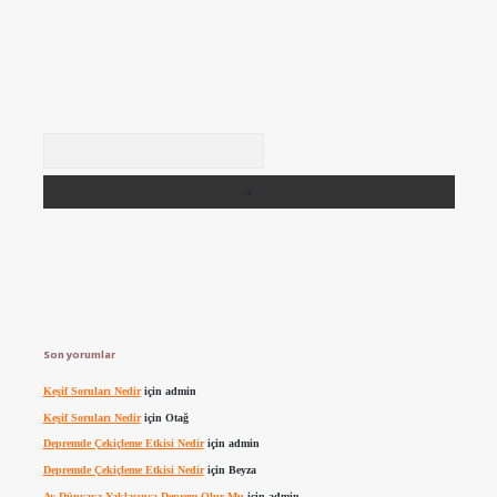
Arama
Son yorumlar
Keşif Soruları Nedir
için
admin
Keşif Soruları Nedir
için
Otağ
Depremde Çekiçleme Etkisi Nedir
için
admin
Depremde Çekiçleme Etkisi Nedir
için
Beyza
Ay Dünyaya Yaklaşınca Deprem Olur Mu
için
admin