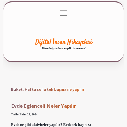
menüyü
Anasayfa
Gizlilik Politikası
Yasal Uyarı
aç
Hakkımızda
Dijital İnsan Hikayeleri
Teknolojiyle dolu neşeli bir macera!
Etiket:
Hafta sonu tek başına ne yapılır
Evde Eglenceli Neler Yapılır
Tarih: Ekim 28, 2024
Evde ne gibi aktiviteler yapılır? Evde tek başınıza