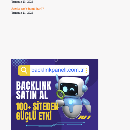
Temmuz 23, 2026
Azerice ters’e hangi harf ?
Temmuz 21, 2026