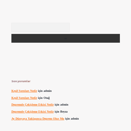
Arama
Son yorumlar
Keşif Soruları Nedir
için
admin
Keşif Soruları Nedir
için
Otağ
Depremde Çekiçleme Etkisi Nedir
için
admin
Depremde Çekiçleme Etkisi Nedir
için
Beyza
Ay Dünyaya Yaklaşınca Deprem Olur Mu
için
admin