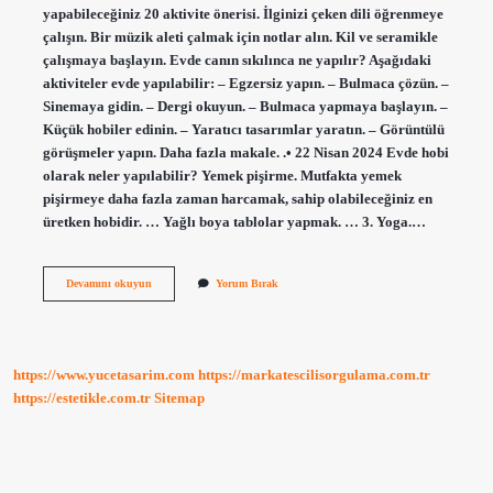
yapabileceğiniz 20 aktivite önerisi. İlginizi çeken dili öğrenmeye
çalışın. Bir müzik aleti çalmak için notlar alın. Kil ve seramikle
çalışmaya başlayın. Evde canın sıkılınca ne yapılır? Aşağıdaki
aktiviteler evde yapılabilir: – Egzersiz yapın. – Bulmaca çözün. –
Sinemaya gidin. – Dergi okuyun. – Bulmaca yapmaya başlayın. –
Küçük hobiler edinin. – Yaratıcı tasarımlar yaratın. – Görüntülü
görüşmeler yapın. Daha fazla makale. .• 22 Nisan 2024 Evde hobi
olarak neler yapılabilir? Yemek pişirme. Mutfakta yemek
pişirmeye daha fazla zaman harcamak, sahip olabileceğiniz en
üretken hobidir. … Yağlı boya tablolar yapmak. … 3. Yoga.…
Evde
Devamını okuyun
Yorum Bırak
Eglenceli
Neler
Yapılır
https://www.yucetasarim.com
https://markatescilisorgulama.com.tr
https://estetikle.com.tr
Sitemap