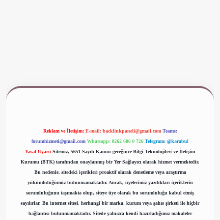
ş
www.betexper.xyz/
Reklam ve İletişim:
E-mail:
backlinkpaneli@gmail.com
Teams:
forumhizmeti@gmail.com
Whatsapp: 0262 606 0 726
Telegram: @karabul
Yasal Uyarı:
Sitemiz, 5651 Sayılı Kanun gereğince Bilgi Teknolojileri ve İletişim
Kurumu (BTK) tarafından onaylanmış bir Yer Sağlayıcı olarak hizmet vermektedir.
Bu nedenle, sitedeki içerikleri proaktif olarak denetleme veya araştırma
yükümlülüğümüz bulunmamaktadır. Ancak, üyelerimiz yazdıkları içeriklerin
sorumluluğunu taşımakta olup, siteye üye olarak bu sorumluluğu kabul etmiş
sayılırlar. Bu internet sitesi, herhangi bir marka, kurum veya şahıs şirketi ile hiçbir
bağlantısı bulunmamaktadır. Sitede yalnızca kendi hazırladığımız makaleler