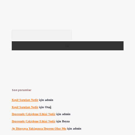
Arama
Son yorumlar
Keşif Soruları Nedir
için
admin
Keşif Soruları Nedir
için
Otağ
Depremde Çekiçleme Etkisi Nedir
için
admin
Depremde Çekiçleme Etkisi Nedir
için
Beyza
Ay Dünyaya Yaklaşınca Deprem Olur Mu
için
admin