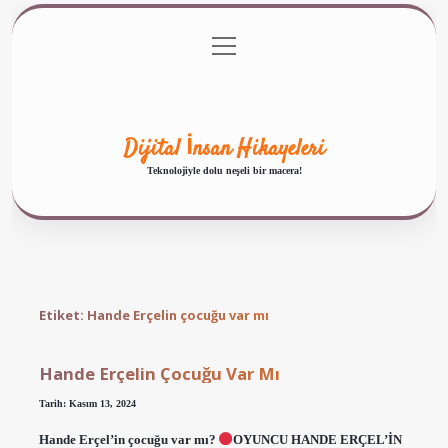
menüyü
Anasayfa
Gizlilik Politikası
Yasal Uyarı
aç
Hakkımızda
Dijital İnsan Hikayeleri
Teknolojiyle dolu neşeli bir macera!
Etiket:
Hande Erçelin çocuğu var mı
Hande Erçelin Çocuğu Var Mı
Tarih: Kasım 13, 2024
Hande Erçel’in çocuğu var mı?
OYUNCU HANDE ERÇEL’İN