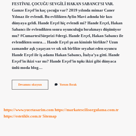
FESTİVAL ÇOCUĞU SEVGİLİ HAKAN SABANCI’SI VAR.
Gamze Erçel’in kaç çocuğu var? 2019 yılında mimar Caner
Yılmaz ile evlendi. Bu evlilikten Aylin Mavi adında bir kızı
dünyaya geldi. Hande Erçel hiç evlendi mi? Hande Erçel, Hakan
Sabancı ile evlendikten sonra oyunculuğu bırakmayı düşünüyor
mu? #CumartesiSürprizi #dergi. Hande Erçel, Hakan Sabancı ile
evlendikten sonra… Hande Erçel şu an kiminle birlikte? Uzun
zamandır aşk yaşayan ve sık sık birlikte seyahat eden oyuncu
Hande Erçel ile iş adamı Hakan Sabancı, İtalya’ya gitti. Hande
Erçel’in ikizi var mı? Hande Erçel’in tıpkı ikizi gibi dünyaca
ünlü moda blog…
Hande
Devamını okuyun
Yorum Bırak
Erçelin
Çocuğu
Var
Mı
https://www.yucetasarim.com
https://markatescilisorgulama.com.tr
https://estetikle.com.tr
Sitemap