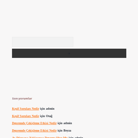
Arama
Son yorumlar
Keşif Soruları Nedir
için
admin
Keşif Soruları Nedir
için
Otağ
Depremde Çekiçleme Etkisi Nedir
için
admin
Depremde Çekiçleme Etkisi Nedir
için
Beyza
Ay Dünyaya Yaklaşınca Deprem Olur Mu
için
admin