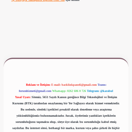
iriş
www.betexper.xyz/
Reklam ve İletişim:
E-mail:
backlinkpaneli@gmail.com
Teams:
forumhizmeti@gmail.com
Whatsapp: 0262 606 0 726
Telegram: @karabul
Yasal Uyarı:
Sitemiz, 5651 Sayılı Kanun gereğince Bilgi Teknolojileri ve İletişim
Kurumu (BTK) tarafından onaylanmış bir Yer Sağlayıcı olarak hizmet vermektedir.
Bu nedenle, sitedeki içerikleri proaktif olarak denetleme veya araştırma
yükümlülüğümüz bulunmamaktadır. Ancak, üyelerimiz yazdıkları içeriklerin
sorumluluğunu taşımakta olup, siteye üye olarak bu sorumluluğu kabul etmiş
sayılırlar. Bu internet sitesi, herhangi bir marka, kurum veya şahıs şirketi ile hiçbir