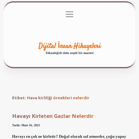
menüyü
Anasayfa
Gizlilik Politikası
Yasal Uyarı
aç
Hakkımızda
Dijital İnsan Hikayeleri
Teknolojiyle dolu neşeli bir macera!
Etiket:
Hava kirliliği örnekleri nelerdir
Havayı Kirleten Gazlar Nelerdir
Tarih: Mart 16, 2025
Havayı en çok ne kirletir? Doğal olarak saf atmosfer, çoğu yapay