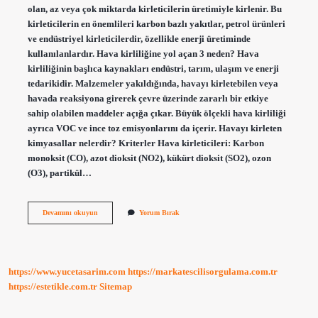
olan, az veya çok miktarda kirleticilerin üretimiyle kirlenir. Bu
kirleticilerin en önemlileri karbon bazlı yakıtlar, petrol ürünleri
ve endüstriyel kirleticilerdir, özellikle enerji üretiminde
kullanılanlardır. Hava kirliliğine yol açan 3 neden? Hava
kirliliğinin başlıca kaynakları endüstri, tarım, ulaşım ve enerji
tedarikidir. Malzemeler yakıldığında, havayı kirletebilen veya
havada reaksiyona girerek çevre üzerinde zararlı bir etkiye
sahip olabilen maddeler açığa çıkar. Büyük ölçekli hava kirliliği
ayrıca VOC ve ince toz emisyonlarını da içerir. Havayı kirleten
kimyasallar nelerdir? Kriterler Hava kirleticileri: Karbon
monoksit (CO), azot dioksit (NO2), kükürt dioksit (SO2), ozon
(O3), partikül…
Havayı
Devamını okuyun
Yorum Bırak
Kirleten
Gazlar
Nelerdir
https://www.yucetasarim.com
https://markatescilisorgulama.com.tr
https://estetikle.com.tr
Sitemap