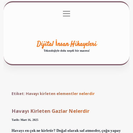
menüyü
Anasayfa
Gizlilik Politikası
Yasal Uyarı
aç
Hakkımızda
Dijital İnsan Hikayeleri
Teknolojiyle dolu neşeli bir macera!
Etiket:
Havayı kirleten elementler nelerdir
Havayı Kirleten Gazlar Nelerdir
Tarih: Mart 16, 2025
Havayı en çok ne kirletir? Doğal olarak saf atmosfer, çoğu yapay