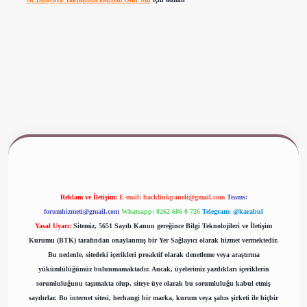
www.betexper.xyz/
Reklam ve İletişim:
E-mail:
backlinkpaneli@gmail.com
Teams:
forumhizmeti@gmail.com
Whatsapp: 0262 606 0 726
Telegram: @karabul
Yasal Uyarı:
Sitemiz, 5651 Sayılı Kanun gereğince Bilgi Teknolojileri ve İletişim
Kurumu (BTK) tarafından onaylanmış bir Yer Sağlayıcı olarak hizmet vermektedir.
Bu nedenle, sitedeki içerikleri proaktif olarak denetleme veya araştırma
yükümlülüğümüz bulunmamaktadır. Ancak, üyelerimiz yazdıkları içeriklerin
sorumluluğunu taşımakta olup, siteye üye olarak bu sorumluluğu kabul etmiş
sayılırlar. Bu internet sitesi, herhangi bir marka, kurum veya şahıs şirketi ile hiçbir