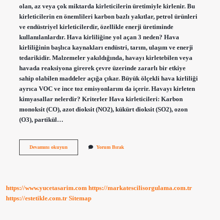
olan, az veya çok miktarda kirleticilerin üretimiyle kirlenir. Bu
kirleticilerin en önemlileri karbon bazlı yakıtlar, petrol ürünleri
ve endüstriyel kirleticilerdir, özellikle enerji üretiminde
kullanılanlardır. Hava kirliliğine yol açan 3 neden? Hava
kirliliğinin başlıca kaynakları endüstri, tarım, ulaşım ve enerji
tedarikidir. Malzemeler yakıldığında, havayı kirletebilen veya
havada reaksiyona girerek çevre üzerinde zararlı bir etkiye
sahip olabilen maddeler açığa çıkar. Büyük ölçekli hava kirliliği
ayrıca VOC ve ince toz emisyonlarını da içerir. Havayı kirleten
kimyasallar nelerdir? Kriterler Hava kirleticileri: Karbon
monoksit (CO), azot dioksit (NO2), kükürt dioksit (SO2), ozon
(O3), partikül…
Havayı
Devamını okuyun
Yorum Bırak
Kirleten
Gazlar
Nelerdir
https://www.yucetasarim.com
https://markatescilisorgulama.com.tr
https://estetikle.com.tr
Sitemap