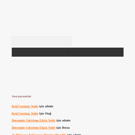
Arama
Son yorumlar
Keşif Soruları Nedir
için
admin
Keşif Soruları Nedir
için
Otağ
Depremde Çekiçleme Etkisi Nedir
için
admin
Depremde Çekiçleme Etkisi Nedir
için
Beyza
Ay Dünyaya Yaklaşınca Deprem Olur Mu
için
admin