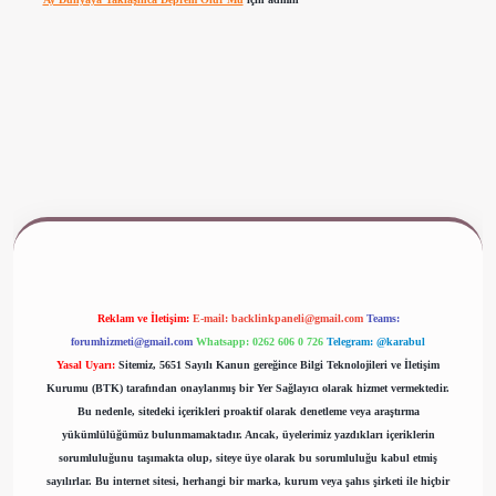
www.betexper.xyz/
Reklam ve İletişim:
E-mail:
backlinkpaneli@gmail.com
Teams:
forumhizmeti@gmail.com
Whatsapp: 0262 606 0 726
Telegram: @karabul
Yasal Uyarı:
Sitemiz, 5651 Sayılı Kanun gereğince Bilgi Teknolojileri ve İletişim
Kurumu (BTK) tarafından onaylanmış bir Yer Sağlayıcı olarak hizmet vermektedir.
Bu nedenle, sitedeki içerikleri proaktif olarak denetleme veya araştırma
yükümlülüğümüz bulunmamaktadır. Ancak, üyelerimiz yazdıkları içeriklerin
sorumluluğunu taşımakta olup, siteye üye olarak bu sorumluluğu kabul etmiş
sayılırlar. Bu internet sitesi, herhangi bir marka, kurum veya şahıs şirketi ile hiçbir