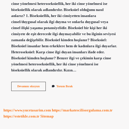
cinse yönelmesi heteroseksüellik, her iki cinse yönelmesi ise
biseksüellik olarak adlandırılır. Biseksüel olduğunu nasıl
anlarız? 1. Biseksüellik, her iki cinsiyetten insanlara
cinsel/duygusal olarak ilgi duyma ve onlarla duygusal veya
cinsel ilişki yaşama potansiyelidir. Biseksüel bir kişi her iki
cinsiyete de eşit derecede ilgi duymayabilir ve bu ilginin seviyesi
zamanla değişebilir. Biseksüel kimden hoşlanır? Biseksüel:
Biseksüel insanlar hem erkeklere hem de kadınlara ilgi duyarlar.
Heteroseksüel: Karşı cinse ilgi duyan insanları ifade eder.
Biseksüel kimden hoşlanır? Benzer ilgi ve çekimin karşı cinse
yönelmesi heteroseksüellik, her iki cinse yönelmesi ise
biseksüellik olarak adlandırılır. Kızın…
Biseksüel
Devamını okuyun
Yorum Bırak
Kimlerden
Hoşlanır
https://www.yucetasarim.com
https://markatescilisorgulama.com.tr
https://estetikle.com.tr
Sitemap