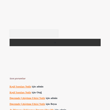
Arama
Son yorumlar
Keşif Soruları Nedir
için
admin
Keşif Soruları Nedir
için
Otağ
Depremde Çekiçleme Etkisi Nedir
için
admin
Depremde Çekiçleme Etkisi Nedir
için
Beyza
Ay Dünyaya Yaklaşınca Deprem Olur Mu
için
admin