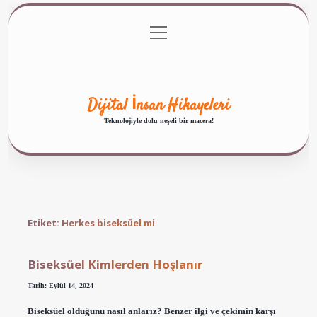
menüyü
Anasayfa
Gizlilik Politikası
Yasal Uyarı
aç
Hakkımızda
Dijital İnsan Hikayeleri
Teknolojiyle dolu neşeli bir macera!
Etiket:
Herkes biseksüel mi
Biseksüel Kimlerden Hoşlanır
Tarih: Eylül 14, 2024
Biseksüel olduğunu nasıl anlarız? Benzer ilgi ve çekimin karşı