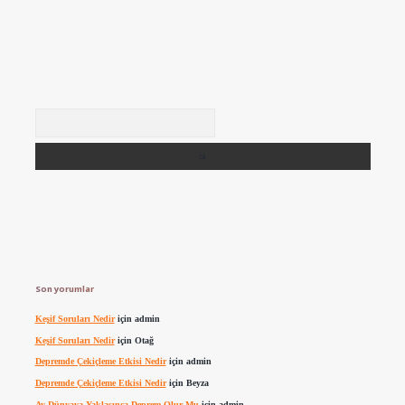
Arama
Son yorumlar
Keşif Soruları Nedir
için
admin
Keşif Soruları Nedir
için
Otağ
Depremde Çekiçleme Etkisi Nedir
için
admin
Depremde Çekiçleme Etkisi Nedir
için
Beyza
Ay Dünyaya Yaklaşınca Deprem Olur Mu
için
admin