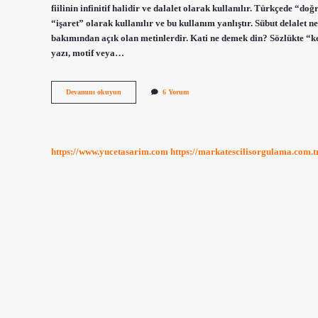
fiilinin infinitif halidir ve dalalet olarak kullanılır. Türkçede “d
“işaret” olarak kullanılır ve bu kullanım yanlıştır. Sübut delalet ne
bakımından açık olan metinlerdir. Kati ne demek din? Sözlükte “kes
yazı, motif veya…
Delaleti
Devamını okuyun
6 Yorum
Kati
Ne
Demek
https://www.yucetasarim.com
https://markatescilisorgulama.com.t