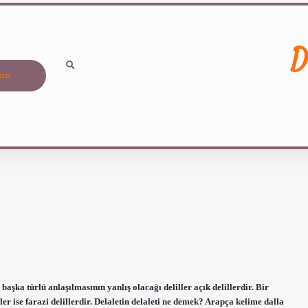
D
ızda
aşka türlü anlaşılmasının yanlış olacağı deliller açık delillerdir. Bir
r ise farazi delillerdir. Delaletin delaleti ne demek? Arapça kelime dalla