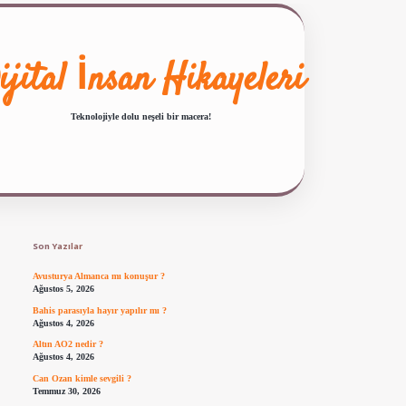
ijital İnsan Hikayeleri
Teknolojiyle dolu neşeli bir macera!
Sidebar
ilbet giriş
famecasino güncel giriş
ilbet yeni giriş
www.betexper.xyz/
Son Yazılar
Avusturya Almanca mı konuşur ?
Ağustos 5, 2026
Bahis parasıyla hayır yapılır mı ?
Ağustos 4, 2026
Altın AO2 nedir ?
Ağustos 4, 2026
Can Ozan kimle sevgili ?
Temmuz 30, 2026