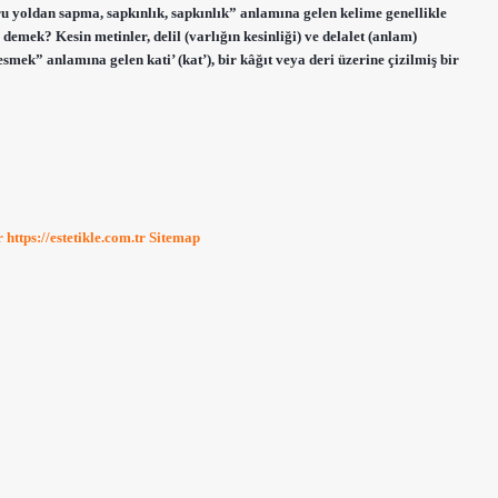
oğru yoldan sapma, sapkınlık, sapkınlık” anlamına gelen kelime genellikle
 demek? Kesin metinler, delil (varlığın kesinliği) ve delalet (anlam)
mek” anlamına gelen kati’ (kat’), bir kâğıt veya deri üzerine çizilmiş bir
r
https://estetikle.com.tr
Sitemap