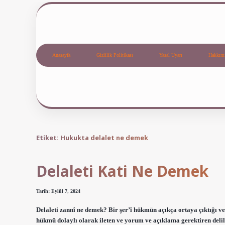
Anasayfa
Gizlilik Politikası
Yasal Uyarı
Hakkım
Etiket:
Hukukta delalet ne demek
Delaleti Kati Ne Demek
Tarih: Eylül 7, 2024
Delaleti zannî ne demek? Bir şer’î hükmün açıkça ortaya çıktığı ve b
hükmü dolaylı olarak ileten ve yorum ve açıklama gerektiren delille