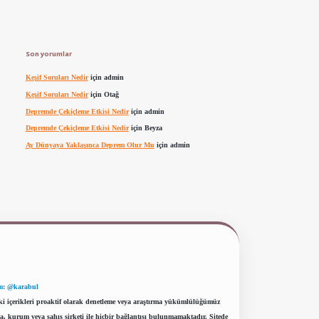
Son yorumlar
Keşif Soruları Nedir
için
admin
Keşif Soruları Nedir
için
Otağ
Depremde Çekiçleme Etkisi Nedir
için
admin
Depremde Çekiçleme Etkisi Nedir
için
Beyza
Ay Dünyaya Yaklaşınca Deprem Olur Mu
için
admin
m: @karabul
eki içerikleri proaktif olarak denetleme veya araştırma yükümlülüğümüz
a, kurum veya şahıs şirketi ile hiçbir bağlantısı bulunmamaktadır. Sitede