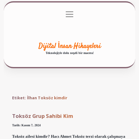
menüyü
Anasayfa
Gizlilik Politikası
Yasal Uyarı
aç
Hakkımızda
Dijital İnsan Hikayeleri
Teknolojiyle dolu neşeli bir macera!
Etiket:
İlhan Toksöz kimdir
Toksöz Grup Sahibi Kim
Tarih: Kasım 7, 2024
Toksöz ailesi kimdir? Hacı Ahmet Toksöz terzi olarak çalışmaya