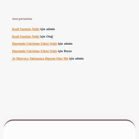
Son yorumlar
Keşif Soruları Nedir
için
admin
Keşif Soruları Nedir
için
Otağ
Depremde Çekiçleme Etkisi Nedir
için
admin
Depremde Çekiçleme Etkisi Nedir
için
Beyza
Ay Dünyaya Yaklaşınca Deprem Olur Mu
için
admin
ww.betexper.xyz/