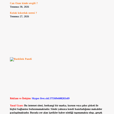
Can Ozan kimle sevgili ?
Temmuz 30, 2026
Kulak kıkırdak neresi ?
Temmuz 27, 2026
Reklam ve İletişim:
Skype: live:.cid.575569c608265c69
Yasal Uyarı:
Bu internet sitesi, herhangi bir marka, kurum veya şahıs şirketi ile
hiçbir bağlantısı bulunmamaktadır. Sitede yalnızca kendi hazırladığımız makaleler
paylaşılmaktadır. Burada yer alan içerikler haber niteliği taşımamakta olup, gerçek