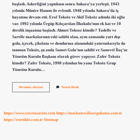
başladı. Askerliğini yaptıktan sonra Ankara’ya yerleşti. 1943
yılında Münire Hanım ile evlendi. 1948 yılında Ankara’da iş
hayatına devam etti. Erol Toksöz ve Akif Toksöz adında iki oğlu
var. 1992 yılında Ürgüp Kılıçarslan İlkokulu’nun ek kat ve 10
derslik inşaatına başladı. Ahmet Toksoz kimdir? Tadelle ve
Sarelle markalarının eski sahibi olan, aynı zamanda yurt dışı
gıda, içecek, çikolata ve dondurma alanındaki yatırımlarıyla da
tanınan Toksöz, şu anda Sanset Gıda’nın sahibi ve Sanovel İlaç’ın
Yönetim Kurulu Başkanı olarak görev yapıyor. Zafer Toksöz
kimdir? Zafer Toksöz, 1998 yılından bu yana Toksöz Grup
Yönetim Kurulu…
Toksöz
Devamını okuyun
Yorum Bırak
Grup
Sahibi
Kim
https://www.yucetasarim.com
https://markatescilisorgulama.com.tr
https://estetikle.com.tr
Sitemap