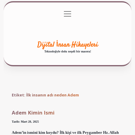
menüyü
Anasayfa
Gizlilik Politikası
Yasal Uyarı
aç
Hakkımızda
Dijital İnsan Hikayeleri
Teknolojiyle dolu neşeli bir macera!
Etiket:
İlk insanın adı neden Adem
Adem Kimin Ismi
Tarih: Mart 28, 2025
Adem’in ismini kim koydu? İlk kişi ve ilk Peygamber Hz. Allah