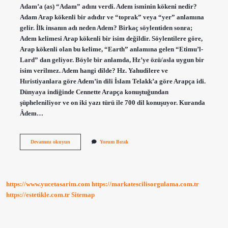
Adam’a (as) “Adam” adını verdi. Adem isminin kökeni nedir?
Adam Arap kökenli bir adıdır ve “toprak” veya “yer” anlamına
gelir. İlk insanın adı neden Adem? Birkaç söylentiden sonra;
Adem kelimesi Arap kökenli bir isim değildir. Söylentilere göre,
Arap kökenli olan bu kelime, “Earth” anlamına gelen “Etimu’l-
Lard” dan geliyor. Böyle bir anlamda, Hz’ye özü/asla uygun bir
isim verilmez. Adem hangi dilde? Hz. Yahudilere ve
Hıristiyanlara göre Adem’in dili İslam Telakk’a göre Arapça idi.
Dünyaya indiğinde Cennette Arapça konuştuğundan
şüpheleniliyor ve on iki yazı türü ile 700 dil konuşuyor. Kuranda
Âdem…
Adem
Devamını okuyun
Yorum Bırak
Kimin
Ismi
https://www.yucetasarim.com
https://markatescilisorgulama.com.tr
https://estetikle.com.tr
Sitemap