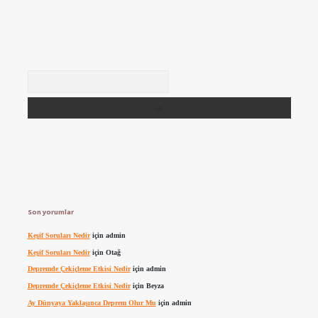
Arama
Son yorumlar
Keşif Soruları Nedir
için
admin
Keşif Soruları Nedir
için
Otağ
Depremde Çekiçleme Etkisi Nedir
için
admin
Depremde Çekiçleme Etkisi Nedir
için
Beyza
Ay Dünyaya Yaklaşınca Deprem Olur Mu
için
admin