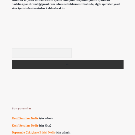
backlinkpanelicomtr@gmail.com
adresine bildirmeniz halinde, ilgili içerikler yasal
süre içerisinde sitemizden kaldırılacaktır.
Arama
Son yorumlar
Keşif Soruları Nedir
için
admin
Keşif Soruları Nedir
için
Otağ
Depremde Çekiçleme Etkisi Nedir
için
admin