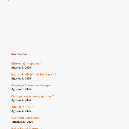
Sidebar
Son Yazılar
Efüzyon ağrı yapar mı ?
Ağustos 6, 2026
Kur’an’da Allah’ın 99 ismi var mı ?
Ağustos 6, 2026
Avusturya Almanca mı konuşur ?
Ağustos 5, 2026
Bahis parasıyla hayır yapılır mı ?
Ağustos 4, 2026
Altın AO2 nedir ?
Ağustos 4, 2026
Can Ozan kimle sevgili ?
Temmuz 30, 2026
Kulak kıkırdak neresi ?