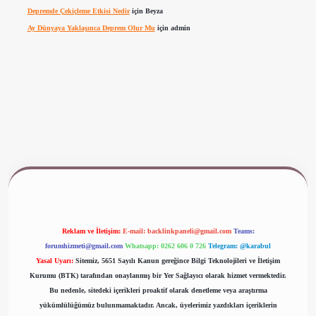
Depremde Çekiçleme Etkisi Nedir
için
Beyza
Ay Dünyaya Yaklaşınca Deprem Olur Mu
için
admin
www.betexper.xyz/
Reklam ve İletişim:
E-mail:
backlinkpaneli@gmail.com
Teams:
forumhizmeti@gmail.com
Whatsapp: 0262 606 0 726
Telegram: @karabul
Yasal Uyarı:
Sitemiz, 5651 Sayılı Kanun gereğince Bilgi Teknolojileri ve İletişim
Kurumu (BTK) tarafından onaylanmış bir Yer Sağlayıcı olarak hizmet vermektedir.
Bu nedenle, sitedeki içerikleri proaktif olarak denetleme veya araştırma
yükümlülüğümüz bulunmamaktadır. Ancak, üyelerimiz yazdıkları içeriklerin