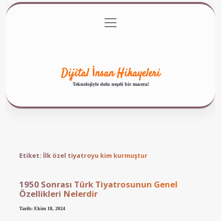
menüyü
Anasayfa
Gizlilik Politikası
Yasal Uyarı
aç
Hakkımızda
Dijital İnsan Hikayeleri
Teknolojiyle dolu neşeli bir macera!
Etiket:
İlk özel tiyatroyu kim kurmuştur
1950 Sonrası Türk Tiyatrosunun Genel
Özellikleri Nelerdir
Tarih: Ekim 18, 2024