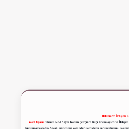
Reklam ve İletişim:
E
Yasal Uyarı:
Sitemiz, 5651 Sayılı Kanun gereğince Bilgi Teknolojileri ve İletiş
bulunmamaktadır. Ancak, üyelerimiz yazdıkları içeriklerin sorumluluğunu taşımakta