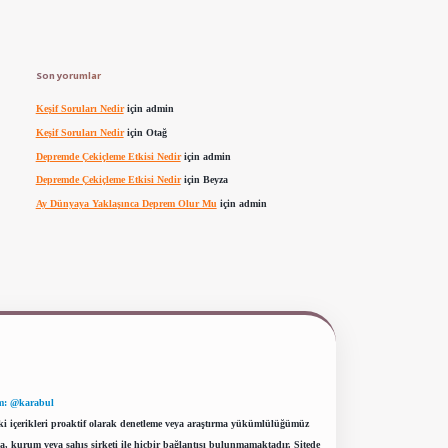
Son yorumlar
Keşif Soruları Nedir
için
admin
Keşif Soruları Nedir
için
Otağ
Depremde Çekiçleme Etkisi Nedir
için
admin
Depremde Çekiçleme Etkisi Nedir
için
Beyza
Ay Dünyaya Yaklaşınca Deprem Olur Mu
için
admin
m: @karabul
eki içerikleri proaktif olarak denetleme veya araştırma yükümlülüğümüz
a, kurum veya şahıs şirketi ile hiçbir bağlantısı bulunmamaktadır. Sitede