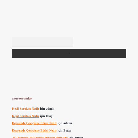
Arama
Son yorumlar
Keşif Soruları Nedir
için
admin
Keşif Soruları Nedir
için
Otağ
Depremde Çekiçleme Etkisi Nedir
için
admin
Depremde Çekiçleme Etkisi Nedir
için
Beyza
Ay Dünyaya Yaklaşınca Deprem Olur Mu
için
admin