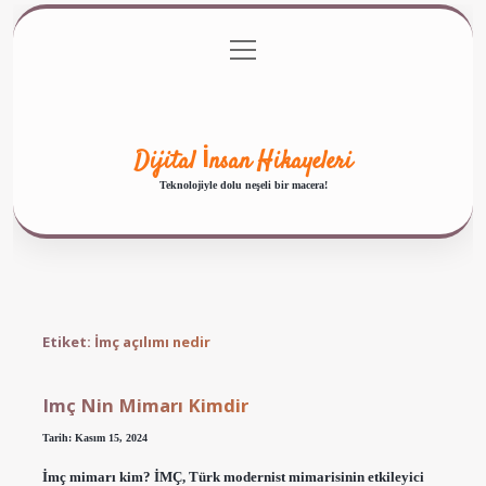
menüyü
Anasayfa
Gizlilik Politikası
Yasal Uyarı
aç
Hakkımızda
Dijital İnsan Hikayeleri
Teknolojiyle dolu neşeli bir macera!
Etiket:
İmç açılımı nedir
Imç Nin Mimarı Kimdir
Tarih: Kasım 15, 2024
İmç mimarı kim? İMÇ, Türk modernist mimarisinin etkileyici