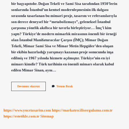
bir başyapıtıdır. Doğan Tekeli ve Sami Sisa tarafından 1950’lerin
sonlarında İstanbul’un kentsel modernleşmesinin ilk dalgası
sırasında tasarlanan bu mimari proje, tasarım ve referanslarıyla
son derece deneysel bir “metabolizmayı”, geleneksel İstanbul
çarşısına yönelik akıllıca bir tavırla birleştiriyor… İmç’i kim
yaptı? Türkiye’de modern mimarlık mirasının önemli bir örneği
olan İstanbul Manifaturacılar Çarşısı (İMÇ); Mimar Doğan
Tekeli, Mimar Sami Sisa ve Mimar Metin Hepgüler’den oluşan
bir ekibin hazırladığı yarışmayı kazanan proje sonucunda inşa
edilmiş ve 1967 yılında hizmete açılmıştır. Türkiye’nin en iyi
mimarı kimdir? Türk tarihinin en önemli mimarı olarak kabul
edilen Mimar Sinan, aynı…
Imç
Devamını okuyun
Yorum Bırak
Nin
Mimarı
Kimdir
https://www.yucetasarim.com
https://markatescilisorgulama.com.tr
https://estetikle.com.tr
Sitemap