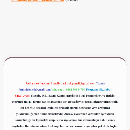
www.betexper.xyz/
Reklam ve İletişim:
E-mail:
backlinkpaneli@gmail.com
Teams:
forumhizmeti@gmail.com
Whatsapp: 0262 606 0 726
Telegram: @karabul
Yasal Uyarı:
Sitemiz, 5651 Sayılı Kanun gereğince Bilgi Teknolojileri ve İletişim
Kurumu (BTK) tarafından onaylanmış bir Yer Sağlayıcı olarak hizmet vermektedir.
Bu nedenle, sitedeki içerikleri proaktif olarak denetleme veya araştırma
yükümlülüğümüz bulunmamaktadır. Ancak, üyelerimiz yazdıkları içeriklerin
sorumluluğunu taşımakta olup, siteye üye olarak bu sorumluluğu kabul etmiş
sayılırlar. Bu internet sitesi, herhangi bir marka, kurum veya şahıs şirketi ile hiçbir