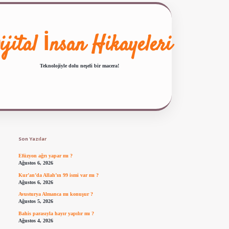
ijital İnsan Hikayeleri
Teknolojiyle dolu neşeli bir macera!
Sidebar
ilbet giriş
famecasino güncel giriş
ilbet yeni giriş
www.betexper.xyz/
Son Yazılar
Efüzyon ağrı yapar mı ?
Ağustos 6, 2026
Kur’an’da Allah’ın 99 ismi var mı ?
Ağustos 6, 2026
Avusturya Almanca mı konuşur ?
Ağustos 5, 2026
Bahis parasıyla hayır yapılır mı ?
Ağustos 4, 2026