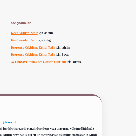
Son yorumlar
Keşif Soruları Nedir
için
admin
Keşif Soruları Nedir
için
Otağ
Depremde Çekiçleme Etkisi Nedir
için
admin
Depremde Çekiçleme Etkisi Nedir
için
Beyza
Ay Dünyaya Yaklaşınca Deprem Olur Mu
için
admin
m: @karabul
eki içerikleri proaktif olarak denetleme veya araştırma yükümlülüğümüz
a, kurum veya şahıs şirketi ile hiçbir bağlantısı bulunmamaktadır. Sitede