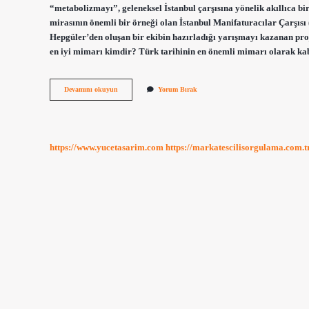
“metabolizmayı”, geleneksel İstanbul çarşısına yönelik akıllıca b
mirasının önemli bir örneği olan İstanbul Manifaturacılar Çarşı
Hepgüler’den oluşan bir ekibin hazırladığı yarışmayı kazanan proj
en iyi mimarı kimdir? Türk tarihinin en önemli mimarı olarak k
Imç
Devamını okuyun
Yorum Bırak
Nin
Mimarı
Kimdir
https://www.yucetasarim.com
https://markatescilisorgulama.com.t