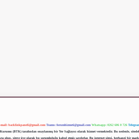
-mail:
backlinkpaneli@gmail.com
Teams:
forumhizmeti@gmail.com
Whatsapp: 0262 606 0 726
Telegra
im Kurumu (BTK) tarafından onaylanmış bir Yer Sağlayıcı olarak hizmet vermektedir. Bu nedenle, sited
 olup, siteye üye olarak bu sorumluluğu kabul etmiş sayılırlar. Bu internet sitesi, herhangi bir mark