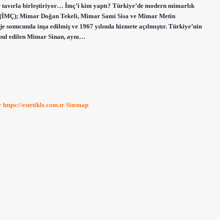
ir tavırla birleştiriyor… İmç’i kim yaptı? Türkiye’de modern mimarlık
sı (İMÇ); Mimar Doğan Tekeli, Mimar Sami Sisa ve Mimar Metin
e sonucunda inşa edilmiş ve 1967 yılında hizmete açılmıştır. Türkiye’nin
abul edilen Mimar Sinan, aynı…
r
https://estetikle.com.tr
Sitemap