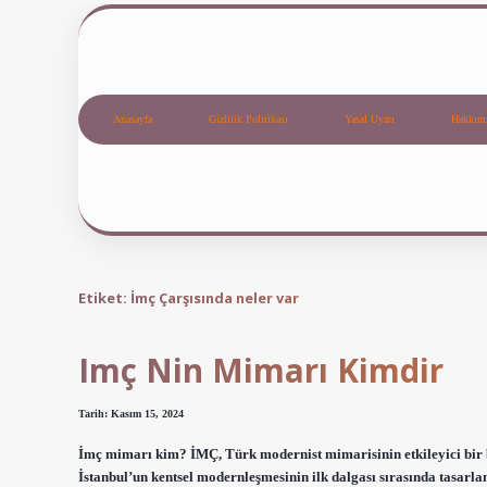
Anasayfa
Gizlilik Politikası
Yasal Uyarı
Hakkım
Etiket:
İmç Çarşısında neler var
Imç Nin Mimarı Kimdir
Tarih: Kasım 15, 2024
İmç mimarı kim? İMÇ, Türk modernist mimarisinin etkileyici bir b
İstanbul’un kentsel modernleşmesinin ilk dalgası sırasında tasarla