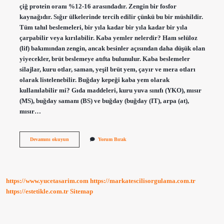
çiğ protein oranı %12-16 arasındadır. Zengin bir fosfor
kaynağıdır. Sığır ülkelerinde tercih edilir çünkü bu bir müshildir.
Tüm tahıl beslemeleri, bir yıla kadar bir yıla kadar bir yıla
çarpabilir veya kırılabilir. Kaba yemler nelerdir? Ham selüloz
(lif) bakımından zengin, ancak besinler açısından daha düşük olan
yiyecekler, brüt beslemeye atıfta bulunulur. Kaba beslemeler
silajlar, kuru otlar, saman, yeşil brüt yem, çayır ve mera otları
olarak listelenebilir. Buğday kepeği kaba yem olarak
kullanılabilir mi? Gıda maddeleri, kuru yuva sınıfı (YKO), mısır
(MS), buğday samanı (BS) ve buğday (buğday (IT), arpa (at),
mısır…
Kepek
Devamını okuyun
Yorum Bırak
Kaba
Yem
Mi
https://www.yucetasarim.com
https://markatescilisorgulama.com.tr
https://estetikle.com.tr
Sitemap