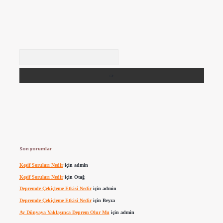
Arama
Son yorumlar
Keşif Soruları Nedir
için
admin
Keşif Soruları Nedir
için
Otağ
Depremde Çekiçleme Etkisi Nedir
için
admin
Depremde Çekiçleme Etkisi Nedir
için
Beyza
Ay Dünyaya Yaklaşınca Deprem Olur Mu
için
admin