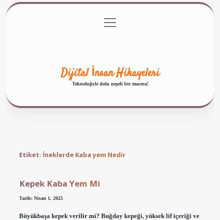
menüyü
Anasayfa
Gizlilik Politikası
Yasal Uyarı
aç
Hakkımızda
Dijital İnsan Hikayeleri
Teknolojiyle dolu neşeli bir macera!
Etiket:
İneklerde Kaba yem Nedir
Kepek Kaba Yem Mi
Tarih: Nisan 1, 2025
Büyükbaşa kepek verilir mi? Buğday kepeği, yüksek lif içeriği ve