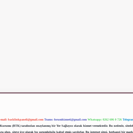
-mail:
backlinkpaneli@gmail.com
Teams:
forumhizmeti@gmail.com
Whatsapp: 0262 606 0 726
Telegra
im Kurumu (BTK) tarafından onaylanmış bir Yer Sağlayıcı olarak hizmet vermektedir. Bu nedenle, sited
 olup, siteye üye olarak bu sorumluluğu kabul etmiş sayılırlar. Bu internet sitesi, herhangi bir mark