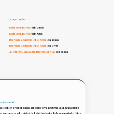
Son yorumlar
Keşif Soruları Nedir
için
admin
Keşif Soruları Nedir
için
Otağ
Depremde Çekiçleme Etkisi Nedir
için
admin
Depremde Çekiçleme Etkisi Nedir
için
Beyza
Ay Dünyaya Yaklaşınca Deprem Olur Mu
için
admin
m: @karabul
eki içerikleri proaktif olarak denetleme veya araştırma yükümlülüğümüz
a, kurum veya şahıs şirketi ile hiçbir bağlantısı bulunmamaktadır. Sitede