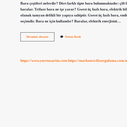
Bara çeşitleri nelerdir? Dört farklı tipte bara bulunmaktadır: çift 
baralar. Trifaze bara ne işe yarar? Gwest üç fazlı bara, elektrik b
olanak tanıyan delikli bir yapıya sahiptir. Gwest üç fazlı bara, endü
seçimdir. Bara ne için kullanılır? Baralar, elektrik enerjisini…
Monofaze
Devamını okuyun
Yorum Bırak
Bara
Nedir
https://www.yucetasarim.com
https://markatescilisorgulama.com.t