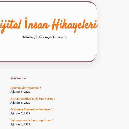
ijital İnsan Hikayeleri
Teknolojiyle dolu neşeli bir macera!
Sidebar
ilbet giriş
famecasino güncel giriş
ilbet yeni giriş
www.betexper.xyz/
Son Yazılar
Efüzyon ağrı yapar mı ?
Ağustos 6, 2026
Kur’an’da Allah’ın 99 ismi var mı ?
Ağustos 6, 2026
Avusturya Almanca mı konuşur ?
Ağustos 5, 2026
Bahis parasıyla hayır yapılır mı ?
Ağustos 4, 2026