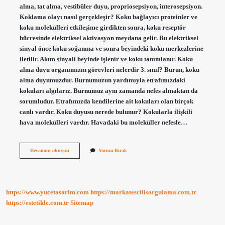
alma, tat alma, vestibüler duyu, propriosepsiyon, interosepsiyon.
Koklama olayı nasıl gerçekleşir? Koku bağlayıcı proteinler ve
koku molekülleri etkileşime girdikten sonra, koku reseptör
hücresinde elektriksel aktivasyon meydana gelir. Bu elektriksel
sinyal önce koku soğanına ve sonra beyindeki koku merkezlerine
iletilir. Akım sinyali beyinde işlenir ve koku tanımlanır. Koku
alma duyu organımızın görevleri nelerdir 3. sınıf? Burun, koku
alma duyumuzdur. Burnumuzun yardımıyla etrafımızdaki
kokuları algılarız. Burnumuz aynı zamanda nefes almaktan da
sorumludur. Etrafımızda kendilerine ait kokuları olan birçok
canlı vardır. Koku duyusu nerede bulunur? Kokularla ilişkili
hava molekülleri vardır. Havadaki bu moleküller nefesle…
Koklama
Devamını okuyun
Yorum Bırak
Duyu
Organımız
Nedir
https://www.yucetasarim.com
https://markatescilisorgulama.com.tr
https://estetikle.com.tr
Sitemap