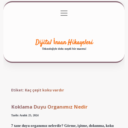
menüyü
Anasayfa
Gizlilik Politikası
Yasal Uyarı
aç
Hakkımızda
Dijital İnsan Hikayeleri
Teknolojiyle dolu neşeli bir macera!
Etiket:
Kaç çeşit koku vardır
Koklama Duyu Organımız Nedir
Tarih: Aralık 25, 2024
7 tane duyu organımız nelerdir? Görme, işitme, dokunma, koku