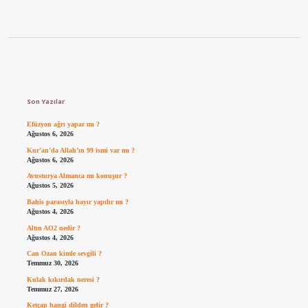
Sidebar
Son Yazılar
Efüzyon ağrı yapar mı ?
Ağustos 6, 2026
Kur’an’da Allah’ın 99 ismi var mı ?
Ağustos 6, 2026
Avusturya Almanca mı konuşur ?
Ağustos 5, 2026
Bahis parasıyla hayır yapılır mı ?
Ağustos 4, 2026
Altın AO2 nedir ?
Ağustos 4, 2026
Can Ozan kimle sevgili ?
Temmuz 30, 2026
Kulak kıkırdak neresi ?
Temmuz 27, 2026
Ketçap hangi dilden gelir ?