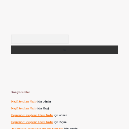
Arama
Son yorumlar
Keşif Soruları Nedir
için
admin
Keşif Soruları Nedir
için
Otağ
Depremde Çekiçleme Etkisi Nedir
için
admin
Depremde Çekiçleme Etkisi Nedir
için
Beyza
Ay Dünyaya Yaklaşınca Deprem Olur Mu
için
admin