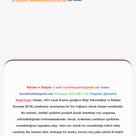
www.betexper.xyz/
Reklam ve İletişim:
E-mail:
backlinkpaneli@gmail.com
Teams:
forumhizmeti@gmail.com
Whatsapp: 0262 606 0 726
Telegram: @karabul
Yasal Uyarı:
Sitemiz, 5651 Sayılı Kanun gereğince Bilgi Teknolojileri ve İletişim
Kurumu (BTK) tarafından onaylanmış bir Yer Sağlayıcı olarak hizmet vermektedir.
Bu nedenle, sitedeki içerikleri proaktif olarak denetleme veya araştırma
yükümlülüğümüz bulunmamaktadır. Ancak, üyelerimiz yazdıkları içeriklerin
sorumluluğunu taşımakta olup, siteye üye olarak bu sorumluluğu kabul etmiş
sayılırlar. Bu internet sitesi, herhangi bir marka, kurum veya şahıs şirketi ile hiçbir