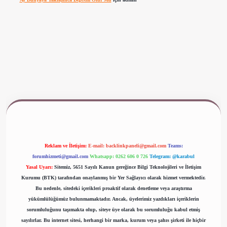
www.betexper.xyz/
Reklam ve İletişim:
E-mail:
backlinkpaneli@gmail.com
Teams:
forumhizmeti@gmail.com
Whatsapp: 0262 606 0 726
Telegram: @karabul
Yasal Uyarı:
Sitemiz, 5651 Sayılı Kanun gereğince Bilgi Teknolojileri ve İletişim
Kurumu (BTK) tarafından onaylanmış bir Yer Sağlayıcı olarak hizmet vermektedir.
Bu nedenle, sitedeki içerikleri proaktif olarak denetleme veya araştırma
yükümlülüğümüz bulunmamaktadır. Ancak, üyelerimiz yazdıkları içeriklerin
sorumluluğunu taşımakta olup, siteye üye olarak bu sorumluluğu kabul etmiş
sayılırlar. Bu internet sitesi, herhangi bir marka, kurum veya şahıs şirketi ile hiçbir