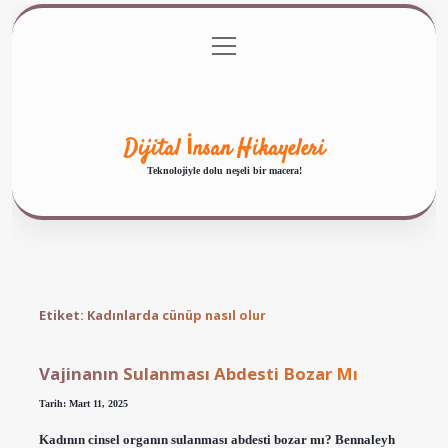
menüyü
Anasayfa
Gizlilik Politikası
Yasal Uyarı
aç
Hakkımızda
Dijital İnsan Hikayeleri
Teknolojiyle dolu neşeli bir macera!
Etiket:
Kadınlarda cünüp nasıl olur
Vajinanın Sulanması Abdesti Bozar Mı
Tarih: Mart 11, 2025
Kadının cinsel organın sulanması abdesti bozar mı? Bennaleyh