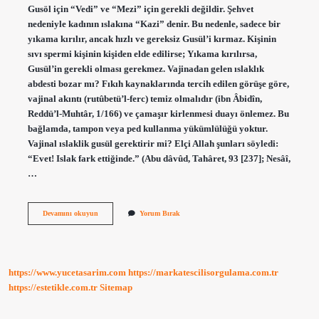
Gusöl için “Vedi” ve “Mezi” için gerekli değildir. Şehvet
nedeniyle kadının ıslakına “Kazi” denir. Bu nedenle, sadece bir
yıkama kırılır, ancak hızlı ve gereksiz Gusül’i kırmaz. Kişinin
sıvı spermi kişinin kişiden elde edilirse; Yıkama kırılırsa,
Gusül’in gerekli olması gerekmez. Vajinadan gelen ıslaklık
abdesti bozar mı? Fıkıh kaynaklarında tercih edilen görüşe göre,
vajinal akıntı (rutûbetü’l-ferc) temiz olmalıdır (ibn Âbidîn,
Reddü’l-Muhtâr, 1/166) ve çamaşır kirlenmesi duayı önlemez. Bu
bağlamda, tampon veya ped kullanma yükümlülüğü yoktur.
Vajinal ıslaklik gusül gerektirir mi? Elçi Allah şunları söyledi:
“Evet! Islak fark ettiğinde.” (Abu dâvûd, Tahâret, 93 [237]; Nesâî,
…
Vajinanın
Devamını okuyun
Yorum Bırak
Sulanması
Abdesti
Bozar
Mı
https://www.yucetasarim.com
https://markatescilisorgulama.com.tr
https://estetikle.com.tr
Sitemap