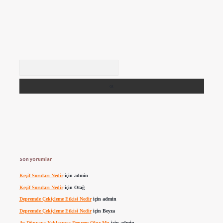
Arama
Son yorumlar
Keşif Soruları Nedir
için
admin
Keşif Soruları Nedir
için
Otağ
Depremde Çekiçleme Etkisi Nedir
için
admin
Depremde Çekiçleme Etkisi Nedir
için
Beyza
Ay Dünyaya Yaklaşınca Deprem Olur Mu
için
admin