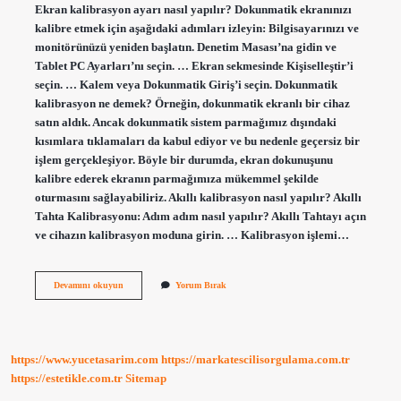
Ekran kalibrasyon ayarı nasıl yapılır? Dokunmatik ekranınızı
kalibre etmek için aşağıdaki adımları izleyin: Bilgisayarınızı ve
monitörünüzü yeniden başlatın. Denetim Masası’na gidin ve
Tablet PC Ayarları’nı seçin. … Ekran sekmesinde Kişiselleştir’i
seçin. … Kalem veya Dokunmatik Giriş’i seçin. Dokunmatik
kalibrasyon ne demek? Örneğin, dokunmatik ekranlı bir cihaz
satın aldık. Ancak dokunmatik sistem parmağımız dışındaki
kısımlara tıklamaları da kabul ediyor ve bu nedenle geçersiz bir
işlem gerçekleşiyor. Böyle bir durumda, ekran dokunuşunu
kalibre ederek ekranın parmağımıza mükemmel şekilde
oturmasını sağlayabiliriz. Akıllı kalibrasyon nasıl yapılır? Akıllı
Tahta Kalibrasyonu: Adım adım nasıl yapılır? Akıllı Tahtayı açın
ve cihazın kalibrasyon moduna girin. … Kalibrasyon işlemi…
Dokunmatik
Devamını okuyun
Yorum Bırak
Ekran
Kalibrasyonu
Nasıl
Yapılır
https://www.yucetasarim.com
https://markatescilisorgulama.com.tr
https://estetikle.com.tr
Sitemap