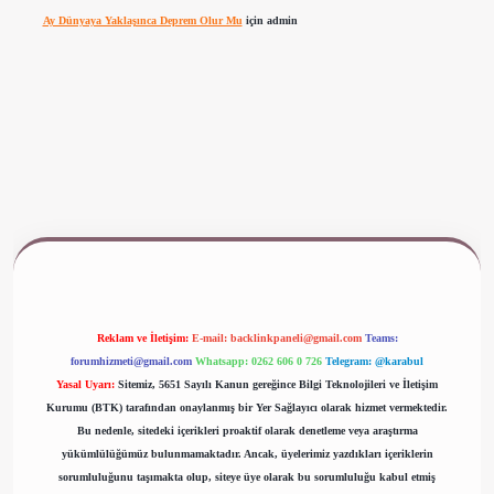
Ay Dünyaya Yaklaşınca Deprem Olur Mu
için
admin
ş
www.betexper.xyz/
Reklam ve İletişim:
E-mail:
backlinkpaneli@gmail.com
Teams:
forumhizmeti@gmail.com
Whatsapp: 0262 606 0 726
Telegram: @karabul
Yasal Uyarı:
Sitemiz, 5651 Sayılı Kanun gereğince Bilgi Teknolojileri ve İletişim
Kurumu (BTK) tarafından onaylanmış bir Yer Sağlayıcı olarak hizmet vermektedir.
Bu nedenle, sitedeki içerikleri proaktif olarak denetleme veya araştırma
yükümlülüğümüz bulunmamaktadır. Ancak, üyelerimiz yazdıkları içeriklerin
sorumluluğunu taşımakta olup, siteye üye olarak bu sorumluluğu kabul etmiş