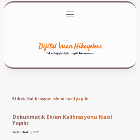
menüyü
Anasayfa
Gizlilik Politikası
Yasal Uyarı
aç
Hakkımızda
Dijital İnsan Hikayeleri
Teknolojiyle dolu neşeli bir macera!
Etiket:
Kalibrasyon işlemi nasıl yapılır
Dokunmatik Ekran Kalibrasyonu Nasıl
Yapılır
Tarih: Ocak 8, 2025