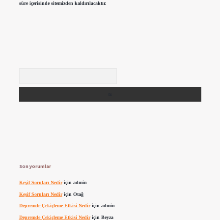
süre içerisinde sitemizden kaldırılacaktır.
Arama
Son yorumlar
Keşif Soruları Nedir
için
admin
Keşif Soruları Nedir
için
Otağ
Depremde Çekiçleme Etkisi Nedir
için
admin
Depremde Çekiçleme Etkisi Nedir
için
Beyza