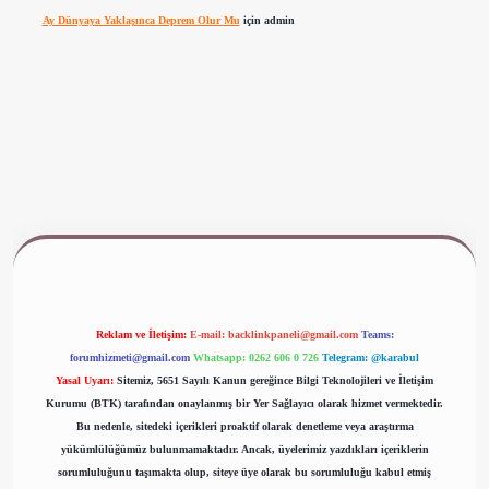
Ay Dünyaya Yaklaşınca Deprem Olur Mu
için
admin
www.betexper.xyz/
Reklam ve İletişim:
E-mail:
backlinkpaneli@gmail.com
Teams:
forumhizmeti@gmail.com
Whatsapp: 0262 606 0 726
Telegram: @karabul
Yasal Uyarı:
Sitemiz, 5651 Sayılı Kanun gereğince Bilgi Teknolojileri ve İletişim
Kurumu (BTK) tarafından onaylanmış bir Yer Sağlayıcı olarak hizmet vermektedir.
Bu nedenle, sitedeki içerikleri proaktif olarak denetleme veya araştırma
yükümlülüğümüz bulunmamaktadır. Ancak, üyelerimiz yazdıkları içeriklerin
sorumluluğunu taşımakta olup, siteye üye olarak bu sorumluluğu kabul etmiş