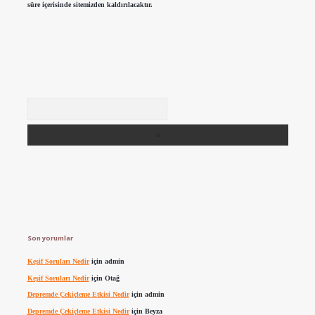
süre içerisinde sitemizden kaldırılacaktır.
Arama
Son yorumlar
Keşif Soruları Nedir
için
admin
Keşif Soruları Nedir
için
Otağ
Depremde Çekiçleme Etkisi Nedir
için
admin
Depremde Çekiçleme Etkisi Nedir
için
Beyza