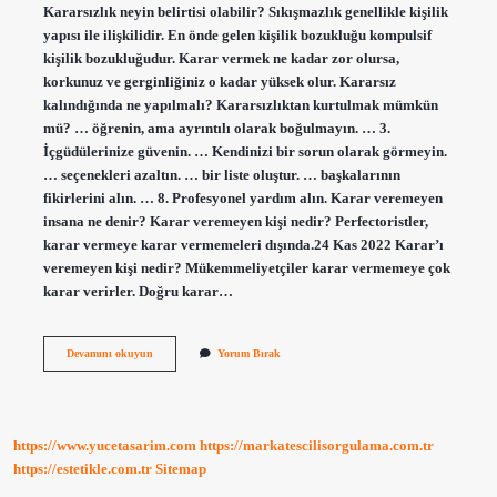
Kararsızlık neyin belirtisi olabilir? Sıkışmazlık genellikle kişilik
yapısı ile ilişkilidir. En önde gelen kişilik bozukluğu kompulsif
kişilik bozukluğudur. Karar vermek ne kadar zor olursa,
korkunuz ve gerginliğiniz o kadar yüksek olur. Kararsız
kalındığında ne yapılmalı? Kararsızlıktan kurtulmak mümkün
mü? … öğrenin, ama ayrıntılı olarak boğulmayın. … 3.
İçgüdülerinize güvenin. … Kendinizi bir sorun olarak görmeyin.
… seçenekleri azaltın. … bir liste oluştur. … başkalarının
fikirlerini alın. … 8. Profesyonel yardım alın. Karar veremeyen
insana ne denir? Karar veremeyen kişi nedir? Perfectoristler,
karar vermeye karar vermemeleri dışında.24 Kas 2022 Karar’ı
veremeyen kişi nedir? Mükemmeliyetçiler karar vermemeye çok
karar verirler. Doğru karar…
Bir
Devamını okuyun
Yorum Bırak
Konuda
Karar
Veremiyorum
Ne
Yapmalıyım
https://www.yucetasarim.com
https://markatescilisorgulama.com.tr
https://estetikle.com.tr
Sitemap