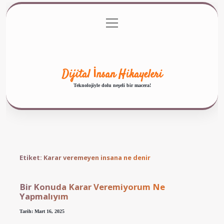
menüyü
Anasayfa
Gizlilik Politikası
Yasal Uyarı
aç
Hakkımızda
Dijital İnsan Hikayeleri
Teknolojiyle dolu neşeli bir macera!
Etiket:
Karar veremeyen insana ne denir
Bir Konuda Karar Veremiyorum Ne
Yapmalıyım
Tarih: Mart 16, 2025