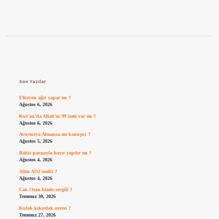
Sidebar
Son Yazılar
Efüzyon ağrı yapar mı ?
Ağustos 6, 2026
Kur’an’da Allah’ın 99 ismi var mı ?
Ağustos 6, 2026
Avusturya Almanca mı konuşur ?
Ağustos 5, 2026
Bahis parasıyla hayır yapılır mı ?
Ağustos 4, 2026
Altın AO2 nedir ?
Ağustos 4, 2026
Can Ozan kimle sevgili ?
Temmuz 30, 2026
Kulak kıkırdak neresi ?
Temmuz 27, 2026