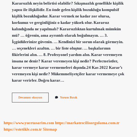
Kararsızlık neyin belirtisi olabilir? Sıkışmazlık genellikle kişilik
yapısı ile ilişkilidir. En önde gelen kişilik bozukluğu kompulsif
kişilik bozukluğudur. Karar vermek ne kadar zor olursa,
korkunuz ve gerginliğiniz o kadar yüksek olur. Kararsız
kalındığında ne yapılmalı? Kararsızlıktan kurtulmak mümkün
mü? … öğrenin, ama ayrıntılı olarak boğulmayın. … 3.
İçgüdülerinize güvenin. … Kendinizi bir sorun olarak görmeyin.
… seçenekleri azaltın. … bir liste oluştur. … başkalarının
fikirlerini alın. … 8. Profesyonel yardım alın. Karar veremeyen
insana ne denir? Karar veremeyen kişi nedir? Perfectoristler,
karar vermeye karar vermemeleri dışında.24 Kas 2022 Karar’ı
veremeyen kişi nedir? Mükemmeliyetçiler karar vermemeye çok
karar verirler. Doğru karar…
Bir
Devamını okuyun
Yorum Bırak
Konuda
Karar
Veremiyorum
Ne
Yapmalıyım
https://www.yucetasarim.com
https://markatescilisorgulama.com.tr
https://estetikle.com.tr
Sitemap