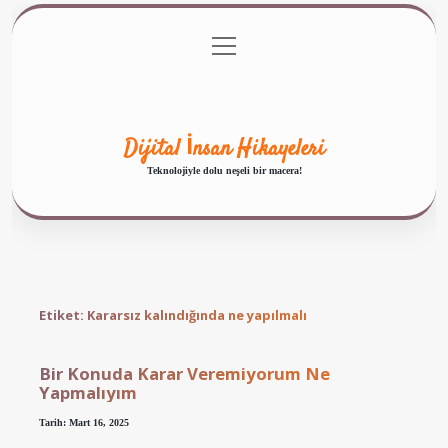
menüyü
Anasayfa
Gizlilik Politikası
Yasal Uyarı
aç
Hakkımızda
Dijital İnsan Hikayeleri
Teknolojiyle dolu neşeli bir macera!
Etiket:
Kararsız kalındığında ne yapılmalı
Bir Konuda Karar Veremiyorum Ne
Yapmalıyım
Tarih: Mart 16, 2025