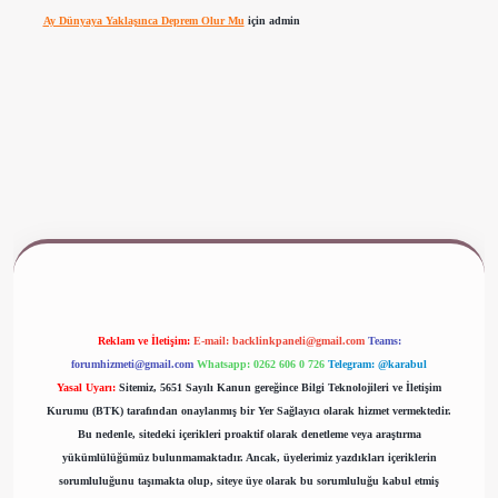
Ay Dünyaya Yaklaşınca Deprem Olur Mu
için
admin
www.betexper.xyz/
Reklam ve İletişim:
E-mail:
backlinkpaneli@gmail.com
Teams:
forumhizmeti@gmail.com
Whatsapp: 0262 606 0 726
Telegram: @karabul
Yasal Uyarı:
Sitemiz, 5651 Sayılı Kanun gereğince Bilgi Teknolojileri ve İletişim
Kurumu (BTK) tarafından onaylanmış bir Yer Sağlayıcı olarak hizmet vermektedir.
Bu nedenle, sitedeki içerikleri proaktif olarak denetleme veya araştırma
yükümlülüğümüz bulunmamaktadır. Ancak, üyelerimiz yazdıkları içeriklerin
sorumluluğunu taşımakta olup, siteye üye olarak bu sorumluluğu kabul etmiş