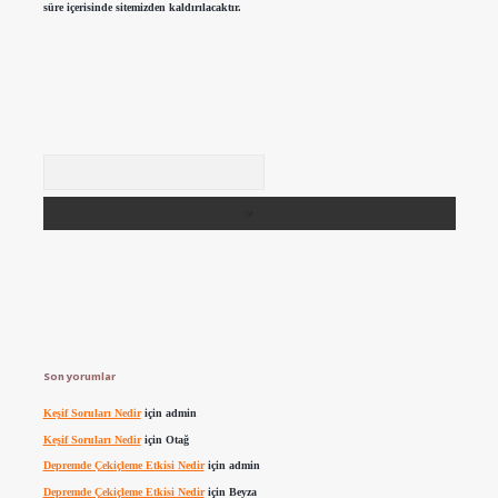
süre içerisinde sitemizden kaldırılacaktır.
Arama
Son yorumlar
Keşif Soruları Nedir
için
admin
Keşif Soruları Nedir
için
Otağ
Depremde Çekiçleme Etkisi Nedir
için
admin
Depremde Çekiçleme Etkisi Nedir
için
Beyza