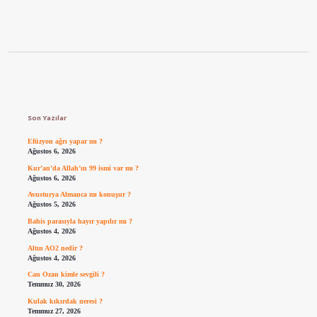
Sidebar
Son Yazılar
Efüzyon ağrı yapar mı ?
Ağustos 6, 2026
Kur’an’da Allah’ın 99 ismi var mı ?
Ağustos 6, 2026
Avusturya Almanca mı konuşur ?
Ağustos 5, 2026
Bahis parasıyla hayır yapılır mı ?
Ağustos 4, 2026
Altın AO2 nedir ?
Ağustos 4, 2026
Can Ozan kimle sevgili ?
Temmuz 30, 2026
Kulak kıkırdak neresi ?
Temmuz 27, 2026