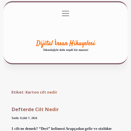
menüyü
Anasayfa
Gizlilik Politikası
Yasal Uyarı
aç
Hakkımızda
Dijital İnsan Hikayeleri
Teknolojiyle dolu neşeli bir macera!
Etiket:
Karton cilt nedir
Defterde Cilt Nedir
Tarih: Eylül 7, 2024
1 cilt ne demek? “Deri” kelimesi Arapçadan gelir ve sözlükte