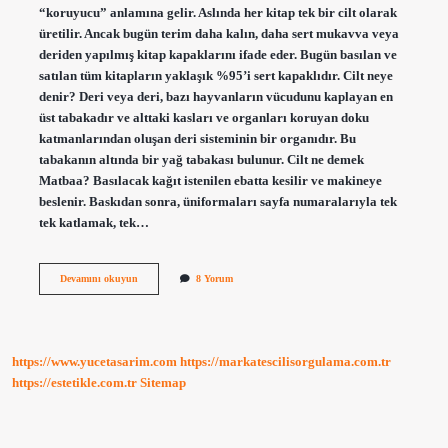
“koruyucu” anlamına gelir. Aslında her kitap tek bir cilt olarak
üretilir. Ancak bugün terim daha kalın, daha sert mukavva veya
deriden yapılmış kitap kapaklarını ifade eder. Bugün basılan ve
satılan tüm kitapların yaklaşık %95’i sert kapaklıdır. Cilt neye
denir? Deri veya deri, bazı hayvanların vücudunu kaplayan en
üst tabakadır ve alttaki kasları ve organları koruyan doku
katmanlarından oluşan deri sisteminin bir organıdır. Bu
tabakanın altında bir yağ tabakası bulunur. Cilt ne demek
Matbaa? Basılacak kağıt istenilen ebatta kesilir ve makineye
beslenir. Baskıdan sonra, üniformaları sayfa numaralarıyla tek
tek katlamak, tek…
Defterde
Devamını okuyun
8 Yorum
Cilt
Nedir
https://www.yucetasarim.com
https://markatescilisorgulama.com.tr
https://estetikle.com.tr
Sitemap