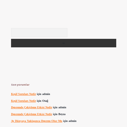
Arama
Son yorumlar
Keşif Soruları Nedir
için
admin
Keşif Soruları Nedir
için
Otağ
Depremde Çekiçleme Etkisi Nedir
için
admin
Depremde Çekiçleme Etkisi Nedir
için
Beyza
Ay Dünyaya Yaklaşınca Deprem Olur Mu
için
admin