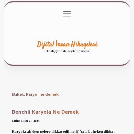
menüyü
Anasayfa
Gizlilik Politikası
Yasal Uyarı
aç
Hakkımızda
Dijital İnsan Hikayeleri
Teknolojiyle dolu neşeli bir macera!
Etiket:
Karyol ne demek
Benchli Karyola Ne Demek
Tarih: Ekim 21, 2024
Karyola alırken nelere dikkat edilmeli? Yatak alırken dikkat