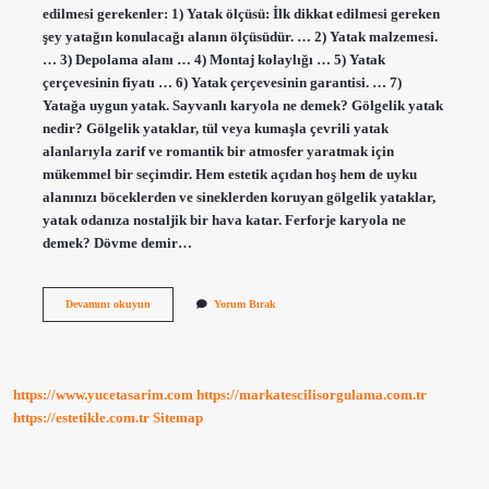
edilmesi gerekenler: 1) Yatak ölçüsü: İlk dikkat edilmesi gereken
şey yatağın konulacağı alanın ölçüsüdür. … 2) Yatak malzemesi.
… 3) Depolama alanı … 4) Montaj kolaylığı … 5) Yatak
çerçevesinin fiyatı … 6) Yatak çerçevesinin garantisi. … 7)
Yatağa uygun yatak. Sayvanlı karyola ne demek? Gölgelik yatak
nedir? Gölgelik yataklar, tül veya kumaşla çevrili yatak
alanlarıyla zarif ve romantik bir atmosfer yaratmak için
mükemmel bir seçimdir. Hem estetik açıdan hoş hem de uyku
alanınızı böceklerden ve sineklerden koruyan gölgelik yataklar,
yatak odanıza nostaljik bir hava katar. Ferforje karyola ne
demek? Dövme demir…
Benchli
Devamını okuyun
Yorum Bırak
Karyola
Ne
Demek
https://www.yucetasarim.com
https://markatescilisorgulama.com.tr
https://estetikle.com.tr
Sitemap