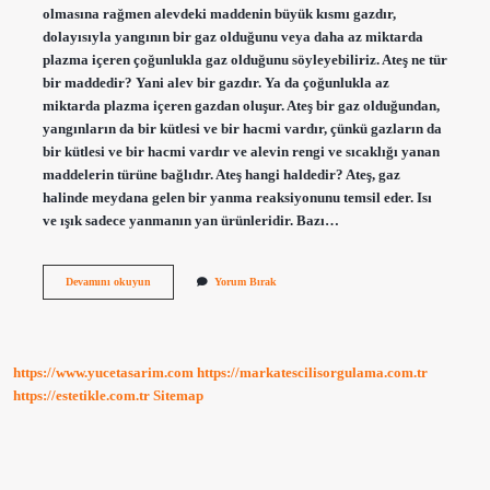
olmasına rağmen alevdeki maddenin büyük kısmı gazdır,
dolayısıyla yangının bir gaz olduğunu veya daha az miktarda
plazma içeren çoğunlukla gaz olduğunu söyleyebiliriz. Ateş ne tür
bir maddedir? Yani alev bir gazdır. Ya da çoğunlukla az
miktarda plazma içeren gazdan oluşur. Ateş bir gaz olduğundan,
yangınların da bir kütlesi ve bir hacmi vardır, çünkü gazların da
bir kütlesi ve bir hacmi vardır ve alevin rengi ve sıcaklığı yanan
maddelerin türüne bağlıdır. Ateş hangi haldedir? Ateş, gaz
halinde meydana gelen bir yanma reaksiyonunu temsil eder. Isı
ve ışık sadece yanmanın yan ürünleridir. Bazı…
Ateş
Devamını okuyun
Yorum Bırak
Katı
Bir
Madde
Midir
https://www.yucetasarim.com
https://markatescilisorgulama.com.tr
https://estetikle.com.tr
Sitemap