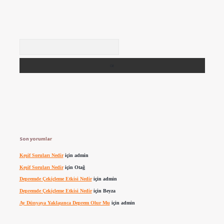
Arama
Son yorumlar
Keşif Soruları Nedir
için
admin
Keşif Soruları Nedir
için
Otağ
Depremde Çekiçleme Etkisi Nedir
için
admin
Depremde Çekiçleme Etkisi Nedir
için
Beyza
Ay Dünyaya Yaklaşınca Deprem Olur Mu
için
admin