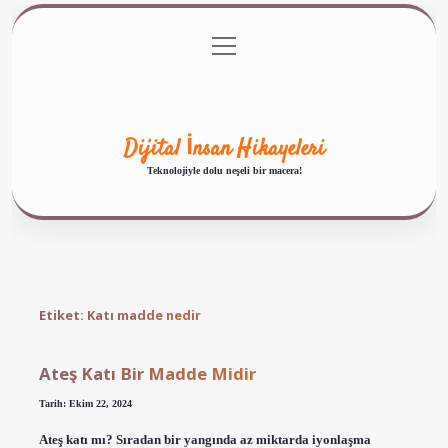
menüyü
Anasayfa
Gizlilik Politikası
Yasal Uyarı
aç
Hakkımızda
Dijital İnsan Hikayeleri
Teknolojiyle dolu neşeli bir macera!
Etiket:
Katı madde nedir
Ateş Katı Bir Madde Midir
Tarih: Ekim 22, 2024
Ateş katı mı? Sıradan bir yangında az miktarda iyonlaşma